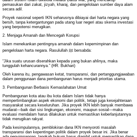
pemasukan dari zakat, jizyah, kharaj, dan pengelolaan sumber daya alam
secara adil.
Proyek nasional seperti IKN seharusnya dibiayai dari harta negara yang
bersih, tanpa ketergantungan pada utang luar negeri atau skema investasi
yang berpotensi merugikan.
2. Menjaga Amanah dan Mencegah Korupsi
Islam menekankan pentingnya amanah dalam kepemimpinan dan
pengelolaan harta negara. Rasulullah ﷺ bersabda:
“Jika suatu urusan diserahkan kepada yang bukan ahlinya, maka
tunggulah kehancurannya.” (HR. Bukhari)
Oleh karena itu, pengawasan ketat, transparansi, dan pertanggungjawaban
dalam penggunaan dana pembangunan harus menjadi prioritas utama.
3. Pembangunan Berbasis Kemaslahatan Umat
Pembangunan kota atau ibu kota dalam Islam tidak hanya
mempertimbangkan aspek ekonomi dan politik, tetapi juga kesejahteraan
masyarakat secara keseluruhan. Jika proyek IKN lebih banyak membawa
mudarat—baik dari sisi lingkungan, ekonomi, maupun sosial—maka
evaluasi mendalam harus dilakukan untuk memastikan keberlanjutannya
tidak merugikan rakyat.
Pada kesimpulannya, pemblokiran dana IKN menyoroti masalah
transparansi dan kepentingan politik dalam proyek besar ini. Jika benar
ada penyimpangan, langkah hukum harus diambil untuk memastikan dana