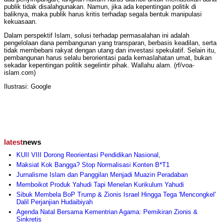
publik tidak disalahgunakan. Namun, jika ada kepentingan politik di
baliknya, maka publik harus kritis terhadap segala bentuk manipulasi
kekuasaan.
Dalam perspektif Islam, solusi terhadap permasalahan ini adalah
pengelolaan dana pembangunan yang transparan, berbasis keadilan, serta
tidak membebani rakyat dengan utang dan investasi spekulatif. Selain itu,
pembangunan harus selalu berorientasi pada kemaslahatan umat, bukan
sekadar kepentingan politik segelintir pihak. Wallahu alam. (rf/voa-
islam.com)
Ilustrasi: Google
latest
news
KUII VIII Dorong Reorientasi Pendidikan Nasional,
Maksiat Kok Bangga? Stop Normalisasi Konten B*T1
Jurnalisme Islam dan Panggilan Menjadi Muazin Peradaban
Memboikot Produk Yahudi Tapi Menelan Kurikulum Yahudi
Sibuk Membela BoP Trump & Zionis Israel Hingga Tega 'Mencongkel'
Dalil Perjanjian Hudaibiyah
Agenda Natal Bersama Kementrian Agama: Pemikiran Zionis &
Sinkretis