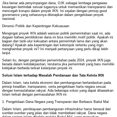
Jika benar ada penyimpangan dana, OJK sebagai lembaga pengawas
keuangan bertindak sesuai tugasnya untuk memastikan transparansi dan
mencegah korupsi dalam proyek IKN. Ini sejalan dengan prinsip good
governance yang seharusnya diterapkan dalam pengelolaan proyek
nasional.
Dimensi Politik dan Kepentingan Kekuasaan
Mengingat proyek IKN adalah warisan politik pemerintahan saat ini, ada
dugaan bahwa pemblokiran dana ini bisa memiliki motif politik. Apakah ini
bagian dari tarik-ulur kekuatan antara pemerintah lama dan yang akan
datang? Apakah ada kepentingan dari kelompok tertentu yang ingin
menghambat proyek ini? Ini menjadi pertanyaan yang perlu dikaji lebih
lanjut.
Selain itu, dengan pergantian pemerintahan pada 2024, proyek IKN juga
berada dalam ketidakpastian, terutama jika pemerintah yang baru memiliki
kebijakan berbeda terkait kelanjutan proyek ini.
Solusi Islam terhadap Masalah Pendanaan dan Tata Kelola IKN
Dalam Islam, tata kelola ekonomi dan pembangunan berlandaskan pada
prinsip keadilan, transparansi, serta pengelolaan harta negara sesuai
dengan kemaslahatan rakyat. Ada beberapa solusi yang dapat ditawarkan
Islam terkait dengan permasalahan IKN ini:
1. Pengelolaan Dana Negara yang Transparan dan Berbasis Baitul Mal
Dalam Islam, pembiayaan pembangunan infrastruktur harus berasal dari
sumber-sumber yang jelas dan tidak membebani rakyat. Dana negara
dalam sistem Islam dikelola melalui Baitul Mal, yang mencakup