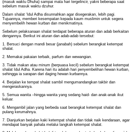
(masuk waktu Dhuha) sampai mata hari tergelincir, yakni beberapa saat
sebelum masuk waktu dzuhur.
Dalam shalat ‘Idul Adha disunnahkan agar disegerakan, lebih pagi.
Tujuannya, memberi kesempatan kepada kaum muslimin untuk segera
menyembelih hewan kurban dan menikmatinya.
Sebelum pelaksanaan shalat terdapat beberapa aturan dan adab berkaitan
dengannya. Berikut ini aturan dan adab-adab tersebut:
1. Bersuci dengan mandi besar (janabah) sebelum berangkat ketempat
shalat.
2. Memakai pakaian terbaik, parfum dan wewangian.
3. Tidak makan atau minum (berpuasa kecil) sebelum berangkat ketempat
shalat Idul Adha. Karena hari itu adalah hari penyembelihan hewan kurban,
sehingga ia sarapan dari daging hewan kurbannya.
4. Berjalan ke tempat shalat sambil mengumandangkan takbir dan
mengeraskannya.
5. Semua wanita –hingga wanita yang sedang haid- dan anak-anak ikut
keluar.
6. Mengambil jalan yang berbeda saat berangkat ketempat shalat dan
pulang kerumahnya.
7. Dianjurkan berjalan kaki ketempat shalat dan tidak naik kendaraan, agar
mendapat banyak pahala melalui langkah ketempat shalat.