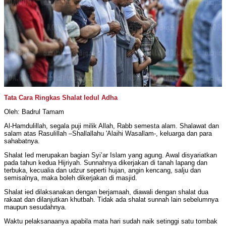
Tata Cara Ringkas Shalat Iedul Adha
Oleh: Badrul Tamam
Al-Hamdulillah, segala puji milik Allah, Rabb semesta alam. Shalawat dan
salam atas Rasulillah –Shallallahu 'Alaihi Wasallam-, keluarga dan para
sahabatnya.
Shalat Ied merupakan bagian Syi’ar Islam yang agung. Awal disyariatkan
pada tahun kedua Hijriyah. Sunnahnya dikerjakan di tanah lapang dan
terbuka, kecualia dan udzur seperti hujan, angin kencang, salju dan
semisalnya, maka boleh dikerjakan di masjid.
Shalat ied dilaksanakan dengan berjamaah, diawali dengan shalat dua
rakaat dan dilanjutkan khutbah. Tidak ada shalat sunnah lain sebelumnya
maupun sesudahnya.
Waktu pelaksanaanya apabila mata hari sudah naik setinggi satu tombak