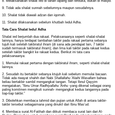
8. Melaksanakan shalat Ied di tanah lapang dan terbuka, bukan di masjid.
9. Tidak ada shalat sunnah sebelumnya maupun sesudahnya.
10. Shalat tidak diawali adzan dan iqomah.
11. Shalat dilaksanakan sebelum khutbah Iedul Adha.
Tata Cara Shalat Iedul Adha
Shalat ied berjumlah dua rakaat. Pelaksanaanya seperti shalat-shalat
lainnya, hanya terdapat tambahan takbir pada rakaat pertama sebanya
tujuh kali setelah takbiratul ihram (di sana ada pendapat lain, 7 takbir
sudah termasuk takbiratul ihram); dan lima kali takbir pada rakaat kedua
setelah takbir bangkit ke rakaat kedua. Berikut ini tata cara
pelaksanaanya:
1. Memulai rakaat pertama dengan takbiratul ihram, seperti shalat-shalat
lainnya.
2. Sesudah itu bertakbir sebanya ktujuh kali sebelum memulai bacaan.
Tidak ada riwayat shahih dari Nabi
Shallallahu 'Alaihi Wasallam
bahwa
beliau bertakbir sambil mengangkat tangan. Tetapi Ibnul Qayyim
mengatakan, “Ibnu Umar
Radhiyallahu 'Anhu
-yang dikenal sebagai orang
paling komitmen mengikuti sunnah- mengangkat kedua tangannya pada
tiap-tiap takbir.”
3. Dibolehkan membaca tahmid dan pujian untuk Allah di antara takbir-
takbir tersebut sebagaimana yang dinukil dari Ibnu Mas’ud.
4. Membaca surat Al-Fatihah dan diikuti membaca surat lain dari Al-