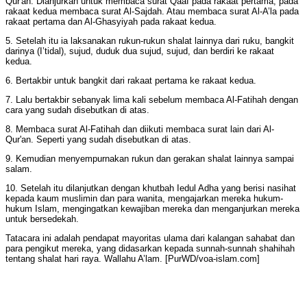
Qur'an. Dianjurkan untuk membaca surat Qaaf pada rakaat pertama; pada
rakaat kedua membaca surat Al-Sajdah. Atau membaca surat Al-A’la pada
rakaat pertama dan Al-Ghasyiyah pada rakaat kedua.
5. Setelah itu ia laksanakan rukun-rukun shalat lainnya dari ruku, bangkit
darinya (I’tidal), sujud, duduk dua sujud, sujud, dan berdiri ke rakaat
kedua.
6. Bertakbir untuk bangkit dari rakaat pertama ke rakaat kedua.
7. Lalu bertakbir sebanyak lima kali sebelum membaca Al-Fatihah dengan
cara yang sudah disebutkan di atas.
8. Membaca surat Al-Fatihah dan diikuti membaca surat lain dari Al-
Qur'an. Seperti yang sudah disebutkan di atas.
9. Kemudian menyempurnakan rukun dan gerakan shalat lainnya sampai
salam.
10. Setelah itu dilanjutkan dengan khutbah Iedul Adha yang berisi nasihat
kepada kaum muslimin dan para wanita, mengajarkan mereka hukum-
hukum Islam, mengingatkan kewajiban mereka dan menganjurkan mereka
untuk bersedekah.
Tatacara ini adalah pendapat mayoritas ulama dari kalangan sahabat dan
para pengikut mereka, yang didasarkan kepada sunnah-sunnah shahihah
tentang shalat hari raya. Wallahu A’lam. [PurWD/voa-islam.com]