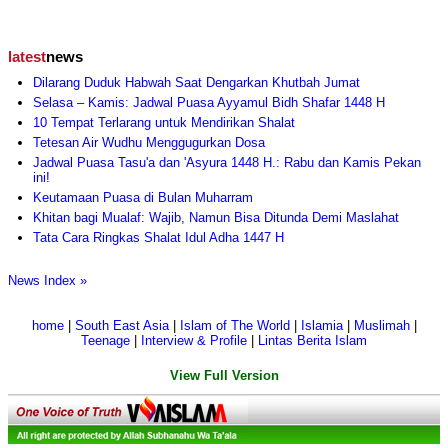
latest
news
Dilarang Duduk Habwah Saat Dengarkan Khutbah Jumat
Selasa – Kamis: Jadwal Puasa Ayyamul Bidh Shafar 1448 H
10 Tempat Terlarang untuk Mendirikan Shalat
Tetesan Air Wudhu Menggugurkan Dosa
Jadwal Puasa Tasu'a dan 'Asyura 1448 H.: Rabu dan Kamis Pekan
ini!
Keutamaan Puasa di Bulan Muharram
Khitan bagi Mualaf: Wajib, Namun Bisa Ditunda Demi Maslahat
Tata Cara Ringkas Shalat Idul Adha 1447 H
News Index »
home
|
South East Asia
|
Islam of The World
|
Islamia
|
Muslimah
|
Teenage
|
Interview & Profile
|
Lintas Berita Islam
View Full Version