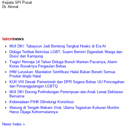
Kepala SPI Pusat
Dr. Akmal
latest
news
MUI DKI: Tabayyun Jadi Benteng Tangkal Hoaks di Era AI
Diduga Terlibat Aktivitas LGBT, Suami Beristri Digerebek Warga dan
Diusir dari Kampung
Tragis! Remaja 14 Tahun Diduga Bunuh Mantan Pacarnya, Alarm
Keras Rusaknya Pergaulan Bebas
IHW Luruskan: Mandatori Sertifikasi Halal Bukan Berarti Semua
Produk Wajib Halal
KUII VIII Desak Pemerintah dan DPR Segera Bahas UU Pencegahan
dan Penanggulangan LGBTQ
MUI DKI Dorong Perlindungan Perempuan dan Anak Lewat Deklarasi
Bersama
Keberadaan PIHK Dilindungi Konstitusi
Warung di Tengah Makam Viral, Ulama Tegaskan Kuburan Muslim
Harus Dijaga Kehormatannya
News Index »