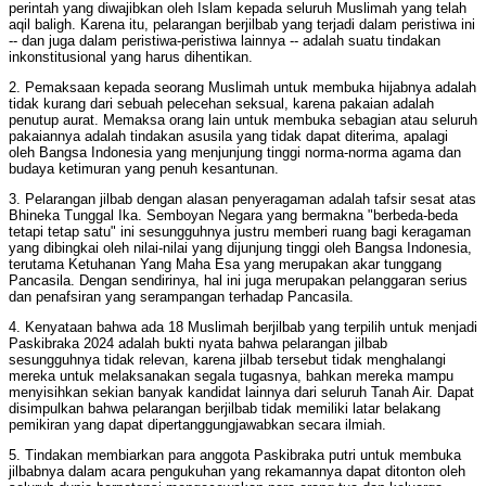
perintah yang diwajibkan oleh Islam kepada seluruh Muslimah yang telah
aqil baligh. Karena itu, pelarangan berjilbab yang terjadi dalam peristiwa ini
-- dan juga dalam peristiwa-peristiwa lainnya -- adalah suatu tindakan
inkonstitusional yang harus dihentikan.
2. Pemaksaan kepada seorang Muslimah untuk membuka hijabnya adalah
tidak kurang dari sebuah pelecehan seksual, karena pakaian adalah
penutup aurat. Memaksa orang lain untuk membuka sebagian atau seluruh
pakaiannya adalah tindakan asusila yang tidak dapat diterima, apalagi
oleh Bangsa Indonesia yang menjunjung tinggi norma-norma agama dan
budaya ketimuran yang penuh kesantunan.
3. Pelarangan jilbab dengan alasan penyeragaman adalah tafsir sesat atas
Bhineka Tunggal Ika. Semboyan Negara yang bermakna "berbeda-beda
tetapi tetap satu" ini sesungguhnya justru memberi ruang bagi keragaman
yang dibingkai oleh nilai-nilai yang dijunjung tinggi oleh Bangsa Indonesia,
terutama Ketuhanan Yang Maha Esa yang merupakan akar tunggang
Pancasila. Dengan sendirinya, hal ini juga merupakan pelanggaran serius
dan penafsiran yang serampangan terhadap Pancasila.
4. Kenyataan bahwa ada 18 Muslimah berjilbab yang terpilih untuk menjadi
Paskibraka 2024 adalah bukti nyata bahwa pelarangan jilbab
sesungguhnya tidak relevan, karena jilbab tersebut tidak menghalangi
mereka untuk melaksanakan segala tugasnya, bahkan mereka mampu
menyisihkan sekian banyak kandidat lainnya dari seluruh Tanah Air. Dapat
disimpulkan bahwa pelarangan berjilbab tidak memiliki latar belakang
pemikiran yang dapat dipertanggungjawabkan secara ilmiah.
5. Tindakan membiarkan para anggota Paskibraka putri untuk membuka
jilbabnya dalam acara pengukuhan yang rekamannya dapat ditonton oleh