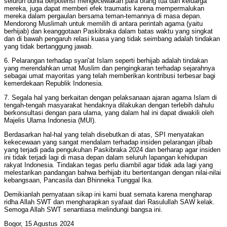
seluruh dunia berpotensi mengecewakan para orang tua dan keluarga
mereka, juga dapat memberi efek traumatis karena mempermalukan
mereka dalam pergaulan bersama teman-temannya di masa depan.
Mendorong Muslimah untuk memilih di antara perintah agama (yaitu
berhijab) dan keanggotaan Paskibraka dalam batas waktu yang singkat
dan di bawah pengaruh relasi kuasa yang tidak seimbang adalah tindakan
yang tidak bertanggung jawab.
6. Pelarangan terhadap syari'at Islam seperti berhijab adalah tindakan
yang merendahkan umat Muslim dan pengingkaran terhadap sejarahnya
sebagai umat mayoritas yang telah memberikan kontribusi terbesar bagi
kemerdekaan Republik Indonesia.
7. Segala hal yang berkaitan dengan pelaksanaan ajaran agama Islam di
tengah-tengah masyarakat hendaknya dilakukan dengan terlebih dahulu
berkonsultasi dengan para ulama, yang dalam hal ini dapat diwakili oleh
Majelis Ulama Indonesia (MUI).
Berdasarkan hal-hal yang telah disebutkan di atas, SPI menyatakan
kekecewaan yang sangat mendalam terhadap insiden pelarangan jilbab
yang terjadi pada pengukuhan Paskibraka 2024 dan berharap agar insiden
ini tidak terjadi lagi di masa depan dalam seluruh lapangan kehidupan
rakyat Indonesia. Tindakan tegas perlu diambil agar tidak ada lagi yang
melestarikan pandangan bahwa berhijab itu bertentangan dengan nilai-nilai
kebangsaan, Pancasila dan Bhinneka Tunggal Ika.
Demikianlah pernyataan sikap ini kami buat semata karena mengharap
ridha Allah SWT dan mengharapkan syafaat dari Rasulullah SAW kelak.
Semoga Allah SWT senantiasa melindungi bangsa ini.
Bogor, 15 Agustus 2024