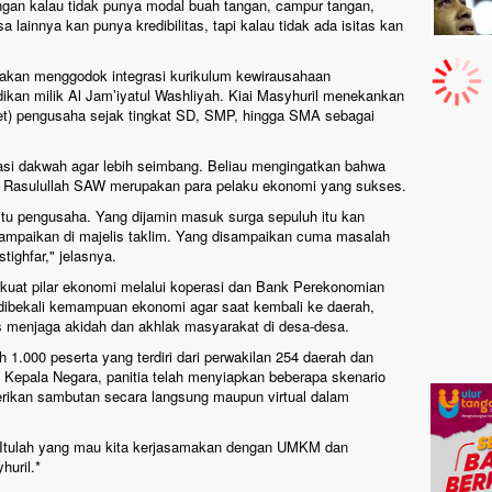
angan kalau tidak punya modal buah tangan, campur tangan,
 lainnya kan punya kredibilitas, tapi kalau tidak ada isitas kan
 akan menggodok integrasi kurikulum kewirausahaan
idikan milik Al Jam’iyatul Washliyah. Kiai Masyhuril menekankan
et) pengusaha sejak tingkat SD, SMP, hingga SMA sebagai
arasi dakwah agar lebih seimbang. Beliau mengingatkan bahwa
t Rasulullah SAW merupakan para pelaku ekonomi yang sukses.
 itu pengusaha. Yang dijamin masuk surga sepuluh itu kan
isampaikan di majelis taklim. Yang disampaikan cuma masalah
tighfar," jelasnya.
erkuat pilar ekonomi melalui koperasi dan Bank Perekonomian
dibekali kemampuan ekonomi agar saat kembali ke daerah,
enjaga akidah dan akhlak masyarakat di desa-desa.
eh 1.000 peserta yang terdiri dari perwakilan 254 daerah dan
an Kepala Negara, panitia telah menyiapkan beberapa skenario
rikan sambutan secara langsung maupun virtual dalam
l. Itulah yang mau kita kerjasamakan dengan UMKM dan
huril.*