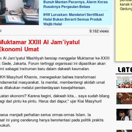
Bunuh Mantan Pacarnya, Alarm Keras
kanak I
Rusaknya Pergaulan Bebas
Gedung 
k, Masjid di
IHW Luruskan: Mandatori Sertifikasi
askan. Ayo Bantu.!!
Halal Bukan Berarti Semua Produk
Wajib Halal
g Cilumbu ini sungguh
n mangkrak, kini nyaris
b
9.162 views
penuhi rumput liar,
m terpapar panas dan
Muktamar XXIII Al Jam’iyatul
 Ekonomi Umat
m Al Jam’iyatul Washliyah bersiap menggelar Muktamar ke-XXIII
Gede, Jakarta. Forum tertinggi organisasi ini dipastikan akan
mi sebagai instrumen baru dalam dakwah keumatan.
, KH Masyhuril Khamis, menegaskan bahwa transformasi
undamental masyarakat. Ia menilai, membentengi akidah umat
arus dilakukan melalui pemberdayaan kesejahteraan.
uatan ekonomi? Karena begini, dakwah kita... saya sudah bilang
gi dari pintu ke pintu. Harus dari dapur," ujar Kiai Masyhuril
harus menjadi perhatian serius ormas-ormas Islam. Ia
t ini yang cenderung hanya berorientasi pada politik praktis
 kokoh.