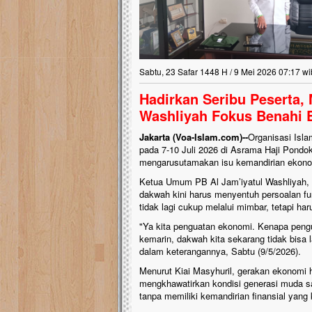
Lima Tahun Mangkra
Pelosok ini Mengen
Nasib masjid di Kampun
mengenaskan. Lima tahu
Sabtu, 23 Safar 1448 H / 9 Mei 2026 07:17 wi
tak berbentuk masjid, di
berlumut, dan menghita
Hadirkan Seribu Peserta, 
hujan....
Washliyah Fokus Benahi
Jakarta (Voa-Islam.com)--
Organisasi Isla
pada 7-10 Juli 2026 di Asrama Haji Pondok 
mengarusutamakan isu kemandirian ekono
​Ketua Umum PB Al Jam’iyatul Washliyah
dakwah kini harus menyentuh persoalan f
tidak lagi cukup melalui mimbar, tetapi h
​"Ya kita penguatan ekonomi. Kenapa peng
kemarin, dakwah kita sekarang tidak bisa la
dalam keterangannya, Sabtu (9/5/2026).
​Menurut Kiai Masyhuril, gerakan ekonomi 
mengkhawatirkan kondisi generasi muda saa
tanpa memiliki kemandirian finansial yang