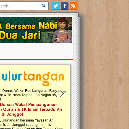
Previous slide
Next slide
 Donasi Wakaf Pembangunan
Ulurtangan Bersama PDUI Kota 
 Qur'an & TK Islam Terpadu An
Safari Wakaf Qur'an dan Tebar
h di Jonggol
Sembako ke Pelosok Negeri
i, Ulurtangan bersama Yayasan An
Mari bergabung dalam memperkuat jari
ul Islam Jonggol sedang merintis
kebaikan di pelosok negeri dengan Waka
gunan Rumah Qur’an dan Taman Kanak-
Qur'an. Jangan ragu untuk menjadi bagi