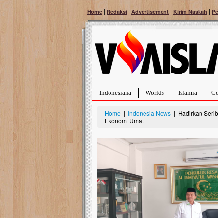
|
|
|
|
Home
Redaksi
Advertisement
Kirim Naskah
Pe
Indonesiana
Worlds
Islamia
Co
Home
|
Indonesia News
| Hadirkan Serib
Ekonomi Umat
Bantu Naura, Balita Hebat Sembuh Dari
Tumor Pembuluh Darah
Hidup Naura Salsabila dipenuhi dengan
rintangan yang sangat berat. Meskipun baru
berusia sepuluh bulan, bayi yang imut ini harus
menghadapi penyakit yang dahsyat, yaitu tumor
pembuluh darah berukuran...