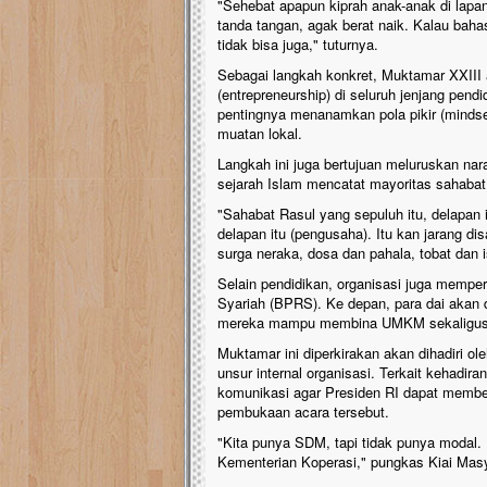
​"Sehebat apapun kiprah anak-anak di lap
tanda tangan, agak berat naik. Kalau bahasa
tidak bisa juga," tuturnya.
​Sebagai langkah konkret, Muktamar XXIII
(entrepreneurship) di seluruh jenjang pend
pentingnya menanamkan pola pikir (minds
muatan lokal.
​Langkah ini juga bertujuan meluruskan n
sejarah Islam mencatat mayoritas sahaba
​"Sahabat Rasul yang sepuluh itu, delapan
delapan itu (pengusaha). Itu kan jarang d
surga neraka, dosa dan pahala, tobat dan is
​​Selain pendidikan, organisasi juga memp
Syariah (BPRS). Ke depan, para dai akan 
mereka mampu membina UMKM sekaligus m
​Muktamar ini diperkirakan akan dihadiri ol
unsur internal organisasi. Terkait kehadir
komunikasi agar Presiden RI dapat membe
pembukaan acara tersebut.
​"Kita punya SDM, tapi tidak punya moda
Kementerian Koperasi," pungkas Kiai Masy