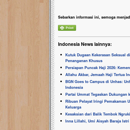
Sebarkan informasi ini, semoga menjadi
Indonesia News lainnya:
Kutuk Dugaan Kekerasan Seksual d
Penanganan Khusus
Persiapan Puncak Haji 2026: Kemen
Allahu Akbar, Jemaah Haji Tertua I
BGN Goes to Campus di Unhas: Un
Indonesia
Partai Ummat Tegaskan Dukungan k
Ribuan Pelayat Iringi Pemakaman Um
Keluarga
Kesaksian dari Balik Tembok Ngruk
Inna Lillahi, Umi Aisyah Baraja Istr