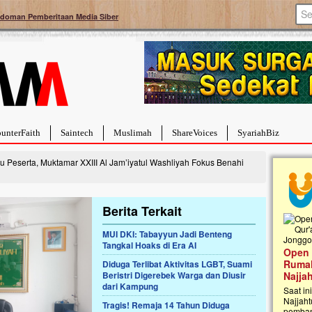
doman Pemberitaan Media Siber
unterFaith
Saintech
Muslimah
ShareVoices
SyariahBiz
u Peserta, Muktamar XXIII Al Jam’iyatul Washliyah Fokus Benahi
Berita Terkait
MUI DKI: Tabayyun Jadi Benteng
Palestina Masih Berduka, Ayo Ulurkan
Tangkal Hoaks di Era AI
Open
Tangan Bantu Mereka
Rumah
Diduga Terlibat Aktivitas LGBT, Suami
Sahabat, Ulurtangan mari kirimkan dukungan
Beristri Digerebek Warga dan Diusir
Najja
terbaikmu untuk warga Palestina di Gaza demi
dari Kampung
menguatkan mereka menghadapi situasi
Saat in
mencekam ini. Mari dukung mereka dengan
Najjaht
Tragis! Remaja 14 Tahun Diduga
berdonasi dengan cara:...
pemban