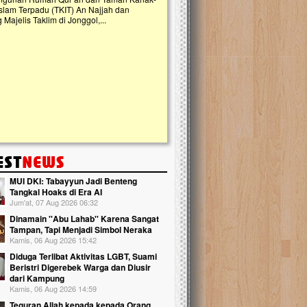
slam Terpadu (TKIT) An Najjah dan
kebaikan ini. Abadikan harta dengan wa
Majelis Taklim di Jonggol,...
Qur'an dan saksikan...
MUI DKI: Tabayyun Jadi Benteng
Tangkal Hoaks di Era AI
Jum'at, 07 Aug 2026 06:32
Dinamain ''Abu Lahab'' Karena Sangat
Tampan, Tapi Menjadi Simbol Neraka
Kamis, 06 Aug 2026 15:42
Diduga Terlibat Aktivitas LGBT, Suami
Beristri Digerebek Warga dan Diusir
dari Kampung
Kamis, 06 Aug 2026 14:59
Teguran Allah kepada kepada Orang