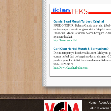
Gamis Syari Murah Terbaru Original
FREE ONGKIR. Belanja Gamis syari dan jilbab t
online tanpa khawatir ongkos kirim. Siap kirim s
Indonesia. Model kekinian, warna beragam. Ad
nyaman dipakai.
http://beautysyari.id
Cari Obat Herbal Murah & Berkualitas?
Di sini tempatnya-kiosherbalku.com. Melayani g
eceran herbal dari berbagai produsen dengan >1.
produk yang kami distribusikan dengan diskon 
0857-1024-0471
http://www.kiosherbalku.com
Home
|
About Us
Seluruh konten 