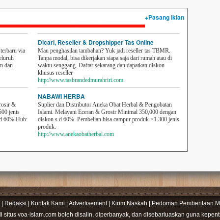
+Pasang iklan
Dicari, Reseller & Dropshipper Tas Online
erbaru via
Mau penghasilan tambahan? Yuk jadi reseller tas TBMR.
eluruh
Tanpa modal, bisa dikerjakan siapa saja dari rumah atau di
em dan
waktu senggang. Daftar sekarang dan dapatkan diskon
khusus reseller
http://www.tasbrandedmurahriri.com
NABAWI HERBA
rosir &
Suplier dan Distributor Aneka Obat Herbal & Pengobatan
500 jenis
Islami. Melayani Eceran & Grosir Minimal 350,000 dengan
sd 60% Hub:
diskon s.d 60%. Pembelian bisa campur produk >1.300 jenis
produk.
http://www.anekaobatherbal.com
|
Redaksi
|
Kontak Kami
|
Advertisement
|
Kirim Naskah
|
Pedoman Pemberitaan Me
di situs voa-islam.com boleh disalin, diperbanyak, dan disebarluaskan guna kepe