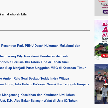
 amal sholeh kita!
i Pesantren Pati, PBNU Desak Hukuman Maksimal dan
haj Larang City Tour demi Kesehatan Jemaah
ndonesia Berusia 103 Tahun Tiba di Tanah Suci
has Siap Menjadi Pusat Unggulan MBG di Kawasan Timur
e Amien Rais Soal Seskab Teddy Indra Wijaya
i Ichun, Istri Ustadz Ba’asyir: Sosok Ibu Tangguh Penjaga
i: Mengenang Kesalehan dan Ketulusan Umi Ichun
i Ust. K.H. Abu Bakar Ba’asyir Wafat di Usia 82 Tahun