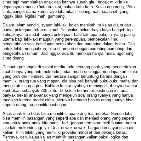
cinta tapi membiarkan anak dan istrinya susah gitu, nggak mikirin ke
depannya gimana. Cinta itu aksi, bukan kata-kata. Kalau ngomong, “Aku
cinta banget sama kamu, ayo kita nikah,” doang mah, siapa sih yang
nggak bisa. Ngibul mah, gampang.
Dalam Islam sendiri, syarat laki-laki boleh menikah itu kalau dia sudah
punya pekerjaan tetap minimal. Ya, walau belum kaya-kaya banget, tapi
setidaknya itu sudah punya pekerjaan. Lalu tak lupa pula, ini yang paling
utama bagi laki-laki maupun yang perempuan, pembekalan ilmu
pengetahuan soal kehidupan pernikahan dan parenting dalam Islam. Dan
untuk lebih menguatkan, bisa ditambah dengan parenting-parenting dari
pengetahuan umum. Jadi nggak ada itu menikah hanya modal ngomong
cinta doang.
Di suatu postingan di sosial media, ada seorang anak yang menceritakan
soal ibunya yang anti mokondo sedari muda sehingga mendapatkan lelaki
yang provider mindset. Dia merasa sangat beruntung karena dengan
memiliki orang tua yang mapan, dia bisa beli banyak buku-buku mahal dan
mengikuti les apa pun. Bahkan ketika ayahnya meninggal, ibunya diwarisi
kontrakan sebanyak 200 pintu. Di kolom komentar postingan ini, ada
banyak sekali anak-anak yang mengeluh soal orang tuanya yang hanya
menikah karena modal cinta. Mereka berharap bahwa orang tuanya bisa
seperti orang tua pemilik postingan.
Anak-anak kita tidak bisa memilih siapa orang tua mereka. Namun kita
bisa memilih pasangan yang seperti apa dan menjadi orang yang seperti
apa untuk anak-anak kita nanti. Jadi, jangan termakan oleh buaian mesra
laki-laki mokondo lagi, ya. Dear cewek-cewek, hargai dan sayangilah diri
kalian. Pilih lelaki yang memiliki provider mindset dan pekerja keras.
Percaya, deh, kalau kalian memilih pasangan kalian pakai logika dan