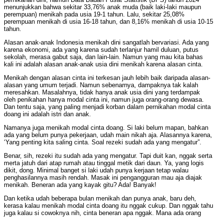
menunjukkan bahwa sekitar 33,76% anak muda (baik laki-laki maupun
perempuan) menikah pada usia 19-1 tahun. Lalu, sekitar 25,08%
perempuan menikah di usia 16-18 tahun, dan 8,16% menikah di usia 10-15
tahun.
Alasan anak-anak Indonesia menikah dini sangatlah bervariasi. Ada yang
karena ekonomi, ada yang karena sudah terlanjur hamil duluan, putus
sekolah, merasa gabut saja, dan lain-lain. Namun yang mau kita bahas
kali ini adalah alasan anak-anak usia dini menikah karena alasan cinta.
Menikah dengan alasan cinta ini terkesan jauh lebih baik daripada alasan-
alasan yang umum terjadi. Namun sebenarnya, dampaknya tak kalah
meresahkan. Masalahnya, tidak hanya anak usia dini yang terdampak
oleh penikahan hanya modal cinta ini, namun juga orang-orang dewasa.
Dan tentu saja, yang paling menjadi korban dalam pernikahan modal cinta
doang ini adalah istri dan anak.
Namanya juga menikah modal cinta doang. Si laki belum mapan, bahkan
ada yang belum punya pekerjaan, udah main nikah aja. Alasannya karena,
‘Yang penting kita saling cinta. Soal rezeki sudah ada yang mengatur”.
Benar, sih, rezeki itu sudah ada yang mengatur. Tapi duit kan, nggak serta
merta jatuh dari atap rumah atau tinggal metik dari daun. Ya, yang logis
dikit, dong. Minimal banget si laki udah punya kerjaan tetap walau
penghasilannya masih rendah. Masak ini pengangguran mau aja diajak
menikah. Beneran ada yang kayak gitu? Ada! Banyak!
Dan ketika udah beberapa bulan menikah dan punya anak, baru deh,
kerasa kalau menikah modal cinta doang itu nggak cukup. Dan nggak tahu
juga kalau si cowoknya nih, cinta beneran apa nggak. Mana ada orang