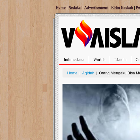
|
|
|
|
Home
Redaksi
Advertisement
Kirim Naskah
Pe
Indonesiana
Worlds
Islamia
Co
Home
|
Aqidah
| Orang Mengaku Bisa Meli
Bantu Naura, Balit
Tumor Pembuluh D
Hidup Naura Salsabila 
rintangan yang sangat b
berusia sepuluh bulan, b
menghadapi penyakit yan
pembuluh darah berukur