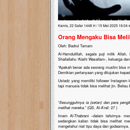
Kamis, 22 Safar 1448 H / 15 Mei 2025 16:04 
Orang Mengaku Bisa Melih
Oleh: Badrul Tamam
Al-Hamdulillah, segala puji milik Alla
Shallallahu 'Alaihi Wasallam-, keluarga da
“Apakah benar ada seorang muslim bisa mel
Demikian pertanyaan yang ditujukan kepad
Ustadz yang memiliki follower Instagram l
tapi manusia tidak bisa melihat jin. Beliau
“
Sesungguhnya ia (setan) dan para pengi
melihat mereka.
” (QS. Al-A’raf: 27 )
Imam Al-Thabrani –dalam tafsirnya- men
sedangkan kalian tidak bisa melihat me
mengetahui niat tipu daya dan godaannya,