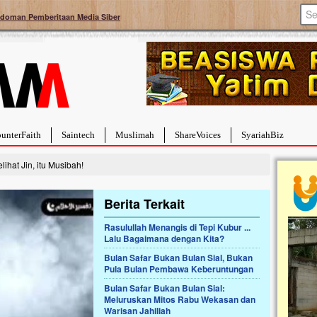
doman Pemberitaan Media Siber
unterFaith
Saintech
Muslimah
ShareVoices
SyariahBiz
hat Jin, itu Musibah!
Berita Terkait
Rasulullah Menangis di Tepi Kubur ...
Lalu Bagaimana dengan Kita?
a Hebat Sembuh Dari
Pales
arah
Tanga
Bulan Safar Bukan Bulan Sial, Bukan
Pula Bulan Pembawa Keberuntungan
dipenuhi dengan
Sahaba
erat. Meskipun baru
terbaik
Bulan Safar Bukan Bulan Sial:
ayi yang imut ini harus
mengua
Meluruskan Mitos Rabu Wekasan dan
g dahsyat, yaitu tumor
mencek
Warisan Jahiliah
an...
berdona