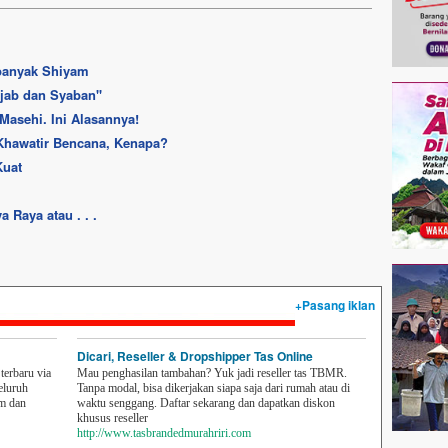
banyak Shiyam
ajab dan Syaban''
Masehi. Ini Alasannya!
Khawatir Bencana, Kenapa?
Kuat
 Raya atau . . .
+Pasang iklan
Dicari, Reseller & Dropshipper Tas Online
erbaru via
Mau penghasilan tambahan? Yuk jadi reseller tas TBMR.
eluruh
Tanpa modal, bisa dikerjakan siapa saja dari rumah atau di
em dan
waktu senggang. Daftar sekarang dan dapatkan diskon
khusus reseller
http://www.tasbrandedmurahriri.com