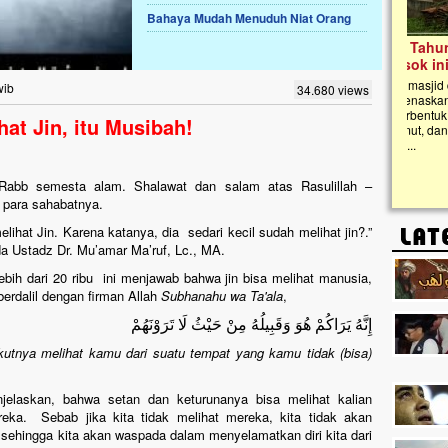
Bahaya Mudah Menuduh Niat Orang
Lima Tahun Mangkrak, Masjid di
Pelosok ini Mengenaskan. Ayo Bantu.!!
Nasib masjid di Kampung Cilumbu ini sungguh
wib
34.680 views
mengenaskan. Lima tahun mangkrak, kini nyaris
tak berbentuk masjid, dipenuhi rumput liar,
at Jin, itu Musibah!
berlumut, dan menghitam terpapar panas dan
hujan....
h, Rabb semesta alam. Shalawat dan salam atas Rasulillah –
n para sahabatnya.
ihat Jin. Karena katanya, dia sedari kecil sudah melihat jin?.”
a Ustadz Dr. Mu’amar Ma’ruf, Lc., MA.
ebih dari 20 ribu ini menjawab bahwa jin bisa melihat manusia,
 berdalil dengan firman Allah
Subhanahu wa Ta'ala
,
إِنَّهُ يَرَاكُمْ هُوَ وَقَبِيلُهُ مِنْ حَيْثُ لَا تَرَوْنَهُمْ
kutnya melihat kamu dari suatu tempat yang kamu tidak (bisa)
jelaskan, bahwa setan dan keturunanya bisa melihat kalian
reka. Sebab jika kita tidak melihat mereka, kita tidak akan
 sehingga kita akan waspada dalam menyelamatkan diri kita dari