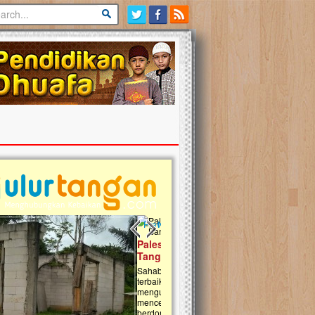
Previous slide
Next slide
tina Masih Berduka, Ayo Ulurkan
Open Donasi Wakaf Pembangu
n Bantu Mereka
Rumah Qur'an & TK Islam Terp
t, Ulurtangan mari kirimkan dukungan
Najjah di Jonggol
mu untuk warga Palestina di Gaza demi
tkan mereka menghadapi situasi
Saat ini, Ulurtangan bersama Yayasan 
am ini. Mari dukung mereka dengan
Najjahtul Islam Jonggol sedang merintis
si dengan cara:...
pembangunan Rumah Qur’an dan Tama