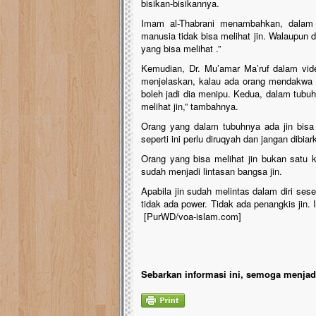
bisikan-bisikannya.
Imam al-Thabrani menambahkan, dalam h
manusia tidak bisa melihat jin. Walaupun 
yang bisa melihat .”
Kemudian, Dr. Mu’amar Ma’ruf dalam vid
menjelaskan, kalau ada orang mendakwa b
boleh jadi dia menipu. Kedua, dalam tubuh
melihat jin,” tambahnya.
Orang yang dalam tubuhnya ada jin bisa m
seperti ini perlu diruqyah dan jangan dibiar
Orang yang bisa melihat jin bukan satu 
sudah menjadi lintasan bangsa jin.
Apabila jin sudah melintas dalam diri se
tidak ada power. Tidak ada penangkis jin.
[PurWD/voa-islam.com]
Sebarkan informasi ini, semoga menjadi