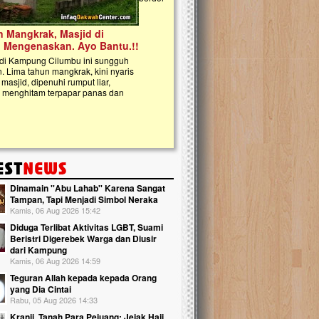
kanak Islam Terpadu (TKIT) An Najjah d
Gedung Majelis Taklim di Jonggol,...
Dinamain ''Abu Lahab'' Karena Sangat
Tampan, Tapi Menjadi Simbol Neraka
Kamis, 06 Aug 2026 15:42
Diduga Terlibat Aktivitas LGBT, Suami
Beristri Digerebek Warga dan Diusir
dari Kampung
Kamis, 06 Aug 2026 14:59
Teguran Allah kepada kepada Orang
yang Dia Cintai
Rabu, 05 Aug 2026 14:33
Kranji, Tanah Para Pejuang: Jejak Haji