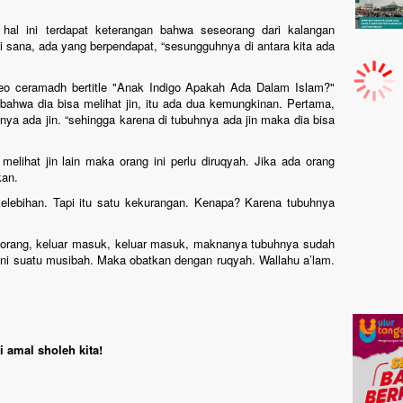
al ini terdapat keterangan bahwa seseorang dari kalangan
di sana, ada yang berpendapat, “sesungguhnya di antara kita ada
eo ceramadh bertitle "Anak Indigo Apakah Ada Dalam Islam?"
ahwa dia bisa melihat jin, itu ada dua kemungkinan. Pertama,
nya ada jin. “sehingga karena di tubuhnya ada jin maka dia bisa
elihat jin lain maka orang ini perlu diruqyah. Jika ada orang
kan.
kelebihan. Tapi itu satu kekurangan. Kenapa? Karena tubuhnya
seorang, keluar masuk, keluar masuk, maknanya tubuhnya sudah
 Ini suatu musibah. Maka obatkan dengan ruqyah. Wallahu a’lam.
 amal sholeh kita!