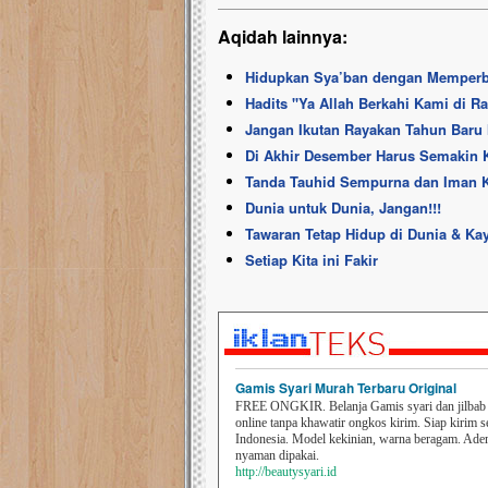
Aqidah lainnya:
Hidupkan Sya’ban dengan Memper
Hadits ''Ya Allah Berkahi Kami di R
Jangan Ikutan Rayakan Tahun Baru 
Di Akhir Desember Harus Semakin 
Tanda Tauhid Sempurna dan Iman 
Dunia untuk Dunia, Jangan!!!
Tawaran Tetap Hidup di Dunia & Kaya
Setiap Kita ini Fakir
Gamis Syari Murah Terbaru Original
FREE ONGKIR. Belanja Gamis syari dan jilbab t
online tanpa khawatir ongkos kirim. Siap kirim s
Indonesia. Model kekinian, warna beragam. Ad
nyaman dipakai.
http://beautysyari.id