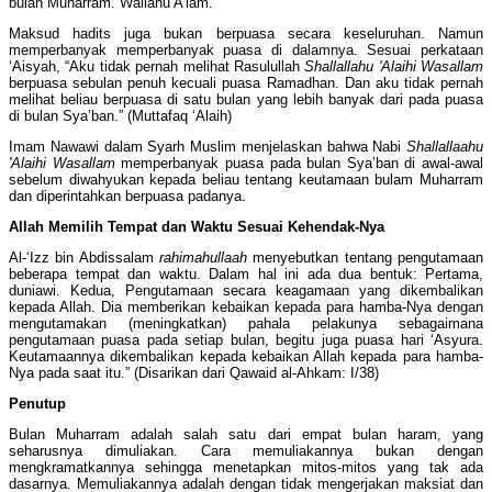
bulan Muharram. Wallahu A’lam.
Maksud hadits juga bukan berpuasa secara keseluruhan. Namun
memperbanyak memperbanyak puasa di dalamnya. Sesuai perkataan
‘Aisyah, “Aku tidak pernah melihat Rasulullah
Shallallahu 'Alaihi Wasallam
berpuasa sebulan penuh kecuali puasa Ramadhan. Dan aku tidak pernah
melihat beliau berpuasa di satu bulan yang lebih banyak dari pada puasa
di bulan Sya’ban.” (Muttafaq ‘Alaih)
Imam Nawawi dalam Syarh Muslim menjelaskan bahwa Nabi
Shallallaahu
'Alaihi Wasallam
memperbanyak puasa pada bulan Sya’ban di awal-awal
sebelum diwahyukan kepada beliau tentang keutamaan bulam Muharram
dan diperintahkan berpuasa padanya.
Allah Memilih Tempat dan Waktu Sesuai Kehendak-Nya
Al-‘Izz bin Abdissalam
rahimahullaah
menyebutkan tentang pengutamaan
beberapa tempat dan waktu. Dalam hal ini ada dua bentuk: Pertama,
duniawi. Kedua, Pengutamaan secara keagamaan yang dikembalikan
kepada Allah. Dia memberikan kebaikan kepada para hamba-Nya dengan
mengutamakan (meningkatkan) pahala pelakunya sebagaimana
pengutamaan puasa pada setiap bulan, begitu juga puasa hari ‘Asyura.
Keutamaannya dikembalikan kepada kebaikan Allah kepada para hamba-
Nya pada saat itu.” (Disarikan dari Qawaid al-Ahkam: I/38)
Penutup
Bulan Muharram adalah salah satu dari empat bulan haram, yang
seharusnya dimuliakan. Cara memuliakannya bukan dengan
mengkramatkannya sehingga menetapkan mitos-mitos yang tak ada
dasarnya. Memuliakannya adalah dengan tidak mengerjakan maksiat dan