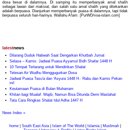
dosa besar di dalamnya. Di samping itu memperbanyak amal shalih
sebagai lawan dari maksiat, dan salah satu amal shalih yang ditekankan
adalah berpuasa. Dianjurkan memperbanyak puasa di dalamnya, tapi tidak
berpuasa seluruh hari-harinya. Wallahu A'lam. [PurWD/voa-islam.com]
latest
news
Dilarang Duduk Habwah Saat Dengarkan Khutbah Jumat
Selasa – Kamis: Jadwal Puasa Ayyamul Bidh Shafar 1448 H
10 Tempat Terlarang untuk Mendirikan Shalat
Tetesan Air Wudhu Menggugurkan Dosa
Jadwal Puasa Tasu'a dan 'Asyura 1448 H.: Rabu dan Kamis Pekan
ini!
Keutamaan Puasa di Bulan Muharram
Khitan bagi Mualaf: Wajib, Namun Bisa Ditunda Demi Maslahat
Tata Cara Ringkas Shalat Idul Adha 1447 H
News Index »
home
|
South East Asia
|
Islam of The World
|
Islamia
|
Muslimah
|