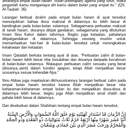
antaranya empat bulan haram. Itulah (ketetapan) agama yang lurus, maka
janganlah kamu menganiaya diri kamu dalam bulan yang empat itu.
" (QS.
Al-Taubah: 36)
Larangan berbuat dzalim pada empat bulan haram di ayat tersebut
menunjukkan bahwa dosa maksiat di dalamnya itu lebih besar di
bandingkan pada bulan-bulan selainnya. Sebagaimana perbuatan maksiat
di tanah haram, dosanya dilipat gandakan, sebagaimana yang dituturkan
Imam Ibnu Katsir dalam tafsirnya. Begitu juga ketaatan, pahalanya
dilipatgandakan di dalamnya. Sehingga seorang muslim untuk
memanfaatkan hari-hari di bulan-bulan tersebut untuk meningkatkan
ketakwaan dan ketaatan.
Imam Qatadah berkata tentang ayat di atas, “Perbuatan zalim di bulan-
bulan haram lebih besar nilai kesalahan dan dosanya daripada kezaliman
di bulan-bulan selainnya. Walaupun perbuatan zalim sesuatu yang berat
(dosanya,-pent) dalam kondisi apapun, tetapi Allah menjadikan besar
urusannya sesuai kehendak-Nya.”
Ibnu Abbas juga mejelaskan dikhususkannya larangan berbuat zalim pada
empat bulan haram tersebut karena Allah menjadikan besar nilai
keharaman-keharaman empat bulan itu dan menjadikan dosa-dosa di
dalamnya lebih besar; begitu juga Allah menjadikan amal shalih dan
pahala lebih besar di dalamnya.
Dan disebutkan dalam Shahihain tentang empat bulan haram tersebut,
إِنَّ الزَّمَانَ قَدْ اسْتَدَارَ كَهَيْئَتِهِ يَوْمَ خَلَقَ اللَّهُ السَّمَوَاتِ وَالْأَرْضَ السَّنَةُ
اثْنَا عَشَرَ شَهْرًا مِنْهَا أَرْبَعَةٌ حُرُمٌ ثَلَاثٌ مُتَوَالِيَاتٌ ذُو الْقَعْدَةِ وَذُو الْحِجَّةِ
وَالْمُحَرَّمُ وَرَجَبُ مُضَرَ الَّذِي بَيْنَ جُمَادَى وَشَعْبَانَ