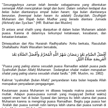
"
Sesungguhnya zaman telah beredar sebagaimana yang ditentukan
semenjak Allah menciptakan langit dan bumi. Dalam setahun terdapat dua
belas bulan diantaranya empat bulan haram; tiga bulan diantaranya
berurutan, (keempat bulan haram itu adalah) Dzulqa’dah, Dzulhijjah
Muharram dan Rajab bulan Mudhar yang berada diantara Jumada
(Akhirah) dan Sya’ban.
" (HR. Bukhari dan Muslim)
Di antara amal shalih yang dianjurkan di dalam bulan Muharram adalah
puasa. Karena di dalamnya terkumpul ketakwaan, kesabaran, dan
ketaatan-ketaatan.
Diriwayatkan dari Abu Hurairah
Radhiyallahu 'Anhu
berkata, Rasulullah
Shallallaahu 'Alaihi Wasallam
bersabda,
أفْضَلُ الصِّيَامِ بَعْدَ رَمَضَانَ شَهْرُ اللَّهِ الْمُحَرَّمُ وَأَفْضَلُ الصَّلَاةِ بَعْدَ
الْفَرِيضَةِ صَلَاةُ اللَّيْلِ
"
Puasa yang paling utama sesudah puasa Ramadlan adalah puasa pada
Syahrullah (bulan Allah) Muharram. Sedangkan shalat malam merupakan
shalat yang paling utama sesudah shalat fardlu.
" (HR. Muslim, no. 1982)
Kalimat “syahrullah (bulan Allah)” penyandaran kata bulan kepada Allah
merupakan penyadaran pengagungan.
Keutamaan puasa Muharram ini dibawa kepada makna puasa sunnah
mutlak. Adapun puasa-puasa sunnah yang muqayyad (terikat waktu)
seperti enam hari di bulan Syawal dan lainnya itu lebih utama dari puasa
Muharram karena ia mengiringi puasa Ramadhan. Begitu juga puasa hari
‘Arafah dan puasa sunnah rutin lainnya lebih utama dari puasa sunnah di