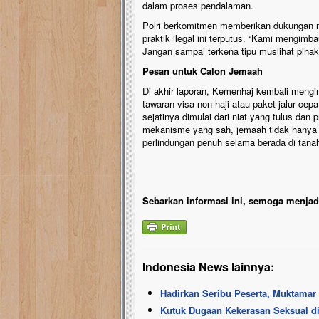
dalam proses pendalaman.
Polri berkomitmen memberikan dukungan m
praktik ilegal ini terputus. “Kami mengim
Jangan sampai terkena tipu muslihat pihak
Pesan untuk Calon Jemaah
Di akhir laporan, Kemenhaj kembali mengi
tawaran visa non-haji atau paket jalur c
sejatinya dimulai dari niat yang tulus dan
mekanisme yang sah, jemaah tidak hanya 
perlindungan penuh selama berada di tanah
Sebarkan informasi ini, semoga menjadi
Indonesia News lainnya:
Hadirkan Seribu Peserta, Muktamar
Kutuk Dugaan Kekerasan Seksual d