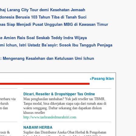
haj Larang City Tour demi Kesehatan Jemaah
ndonesia Berusia 103 Tahun Tiba di Tanah Suci
has Siap Menjadi Pusat Unggulan MBG di Kawasan Timur
e Amien Rais Soal Seskab Teddy Indra Wijaya
i Ichun, Istri Ustadz Ba’asyir: Sosok Ibu Tangguh Penjaga
i: Mengenang Kesalehan dan Ketulusan Umi Ichun
+Pasang iklan
Dicari, Reseller & Dropshipper Tas Online
erbaru via
Mau penghasilan tambahan? Yuk jadi reseller tas TBMR.
eluruh
Tanpa modal, bisa dikerjakan siapa saja dari rumah atau di
em dan
waktu senggang. Daftar sekarang dan dapatkan diskon
khusus reseller
http://www.tasbrandedmurahriri.com
NABAWI HERBA
rosir &
Suplier dan Distributor Aneka Obat Herbal & Pengobatan