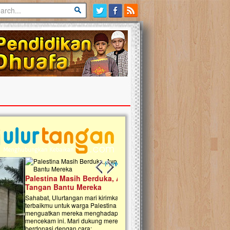
Previous slide
Next slide
tina Masih Berduka, Ayo Ulurkan
Open Donasi Wakaf Pembangu
n Bantu Mereka
Rumah Qur'an & TK Islam Terp
t, Ulurtangan mari kirimkan dukungan
Najjah di Jonggol
mu untuk warga Palestina di Gaza demi
tkan mereka menghadapi situasi
Saat ini, Ulurtangan bersama Yayasan 
am ini. Mari dukung mereka dengan
Najjahtul Islam Jonggol sedang merintis
si dengan cara:...
pembangunan Rumah Qur’an dan Tama