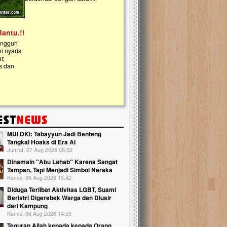
kanak Islam Terpadu (TKIT) An Najjah d
Gedung Majelis Taklim di Jonggol,...
MUI DKI: Tabayyun Jadi Benteng
Tangkal Hoaks di Era AI
Jum'at, 07 Aug 2026 06:32
Dinamain ''Abu Lahab'' Karena Sangat
Tampan, Tapi Menjadi Simbol Neraka
Kamis, 06 Aug 2026 15:42
Diduga Terlibat Aktivitas LGBT, Suami
Beristri Digerebek Warga dan Diusir
dari Kampung
Kamis, 06 Aug 2026 14:59
Teguran Allah kepada kepada Orang