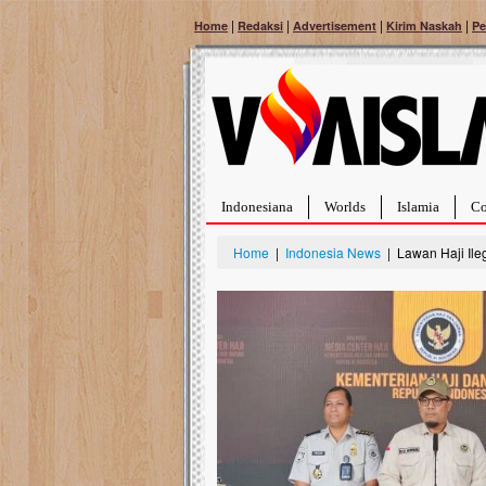
|
|
|
|
Home
Redaksi
Advertisement
Kirim Naskah
Pe
Indonesiana
Worlds
Islamia
Co
Home
|
Indonesia News
| Lawan Haji Ile
Bantu Naura, Balit
Tumor Pembuluh D
Hidup Naura Salsabila 
rintangan yang sangat b
berusia sepuluh bulan, b
menghadapi penyakit yan
pembuluh darah berukur