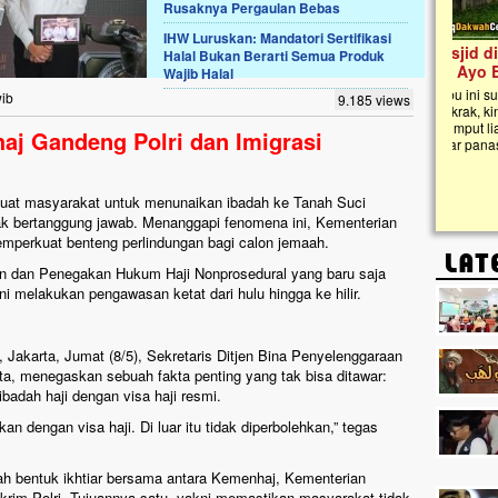
Rusaknya Pergaulan Bebas
IHW Luruskan: Mandatori Sertifikasi
Lima Tahun Mangkrak, Masjid di
Halal Bukan Berarti Semua Produk
Pelosok ini Mengenaskan. Ayo Bantu.!!
Wajib Halal
Nasib masjid di Kampung Cilumbu ini sungguh
wib
9.185 views
mengenaskan. Lima tahun mangkrak, kini nyaris
tak berbentuk masjid, dipenuhi rumput liar,
haj Gandeng Polri dan Imigrasi
berlumut, dan menghitam terpapar panas dan
hujan....
uat masyarakat untuk menunaikan ibadah ke Tanah Suci
 tak bertanggung jawab. Menanggapi fenomena ini, Kementerian
mperkuat benteng perlindungan bagi calon jemaah.
n dan Penegakan Hukum Haji Nonprosedural yang baru saja
ni melakukan pengawasan ketat dari hulu hingga ke hilir.
 Jakarta, Jumat (8/5), Sekretaris Ditjen Bina Penyelenggaraan
a, menegaskan sebuah fakta penting yang tak bisa ditawar:
adah haji dengan visa haji resmi.
n dengan visa haji. Di luar itu tidak diperbolehkan,” tegas
lah bentuk ikhtiar bersama antara Kemenhaj, Kementerian
krim Polri. Tujuannya satu, yakni memastikan masyarakat tidak