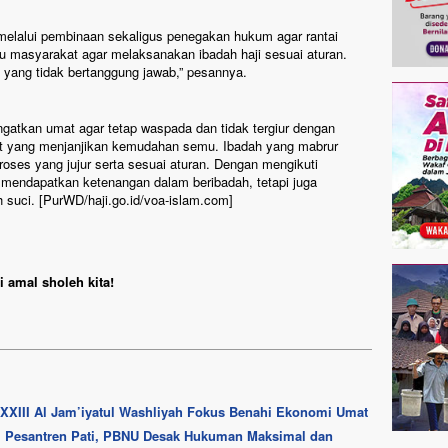
elalui pembinaan sekaligus penegakan hukum agar rantai
bau masyarakat agar melaksanakan ibadah haji sesuai aturan.
 yang tidak bertanggung jawab,” pesannya.
ngatkan umat agar tetap waspada dan tidak tergiur dengan
epat yang menjanjikan kemudahan semu. Ibadah yang mabrur
 proses yang jujur serta sesuai aturan. Dengan mengikuti
mendapatkan ketenangan dalam beribadah, tetapi juga
 suci. [PurWD/haji.go.id/voa-islam.com]
 amal sholeh kita!
 XXIII Al Jam’iyatul Washliyah Fokus Benahi Ekonomi Umat
i Pesantren Pati, PBNU Desak Hukuman Maksimal dan