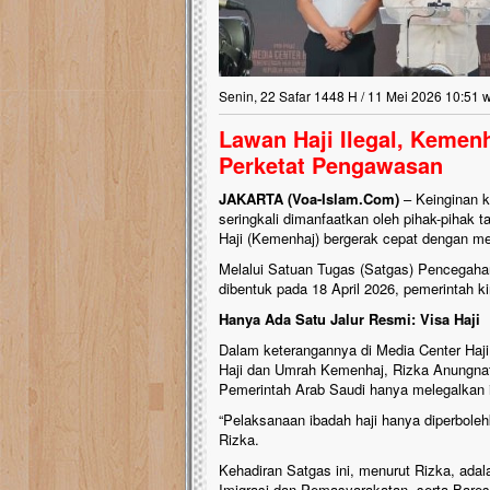
Senin, 22 Safar 1448 H / 11 Mei 2026 10:51 
Lawan Haji Ilegal, Kemen
Perketat Pengawasan
JAKARTA (Voa-Islam.Com)
– Keinginan k
seringkali dimanfaatkan oleh pihak-pihak
Haji (Kemenhaj) bergerak cepat dengan me
Melalui Satuan Tugas (Satgas) Pencegaha
dibentuk pada 18 April 2026, pemerintah ki
Hanya Ada Satu Jalur Resmi: Visa Haji
Dalam keterangannya di Media Center Haji,
Haji dan Umrah Kemenhaj, Rizka Anungnat
Pemerintah Arab Saudi hanya melegalkan ib
“Pelaksanaan ibadah haji hanya diperbolehka
Rizka.
Kehadiran Satgas ini, menurut Rizka, ada
Imigrasi dan Pemasyarakatan, serta Bares