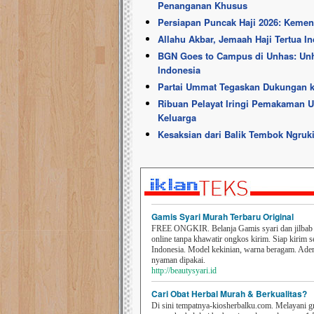
Penanganan Khusus
Persiapan Puncak Haji 2026: Kemen
Allahu Akbar, Jemaah Haji Tertua I
BGN Goes to Campus di Unhas: Un
Indonesia
Partai Ummat Tegaskan Dukungan k
Ribuan Pelayat Iringi Pemakaman Um
Keluarga
Kesaksian dari Balik Tembok Ngruk
Gamis Syari Murah Terbaru Original
FREE ONGKIR. Belanja Gamis syari dan jilbab t
online tanpa khawatir ongkos kirim. Siap kirim s
Indonesia. Model kekinian, warna beragam. Ad
nyaman dipakai.
http://beautysyari.id
Cari Obat Herbal Murah & Berkualitas?
Di sini tempatnya-kiosherbalku.com. Melayani g