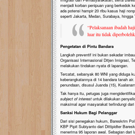
menjadi korban penipuan yang berkedok k
ada potensi hampir 20 ribu kasus haji non
seperti Jakarta, Medan, Surabaya, hingga
“Pelaksanaan ibadah haji
luar itu tidak diperboleh
Pengetatan di Pintu Bandara
Langkah preventif ini bukan sekadar imba
Organisasi Internasional Ditjen Imigrasi,
melakukan tindakan nyata di lapangan.
Tercatat, sebanyak 80 WNI yang diduga ku
keberangkatannya di 14 bandara tanah air.
penundaan, disusul Juanda (15), Kualanamu 
Tak hanya itu, petugas juga mengidentifik
subject of interest
untuk dilakukan penyelid
maksimal agar masyarakat terlindungi dari
Sanksi Hukum Bagi Pelanggar
Dari sisi penegakan hukum, Bareskrim Pol
KBP Pipit Subiyanto dari Dittipidter Bare
menerima 95 laporan awal. Sebagian dari l