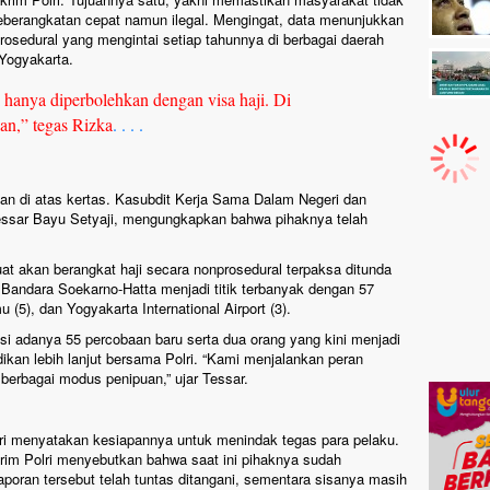
eberangkatan cepat namun ilegal. Mengingat, data menunjukkan
prosedural yang mengintai setiap tahunnya di berbagai daerah
 Yogyakarta.
 hanya diperbolehkan dengan visa haji. Di
kan,” tegas Rizka
. . . .
uan di atas kertas. Kasubdit Kerja Sama Dalam Negeri dan
 Tessar Bayu Setyaji, mengungkapkan bahwa pihaknya telah
at akan berangkat haji secara nonprosedural terpaksa ditunda
 Bandara Soekarno-Hatta menjadi titik terbanyak dengan 57
(5), dan Yogyakarta International Airport (3).
asi adanya 55 percobaan baru serta dua orang yang kini menjadi
ikan lebih lanjut bersama Polri. “Kami menjalankan peran
 berbagai modus penipuan,” ujar Tessar.
ri menyatakan kesiapannya untuk menindak tegas para pelaku.
skrim Polri menyebutkan bahwa saat ini pihaknya sudah
aporan tersebut telah tuntas ditangani, sementara sisanya masih