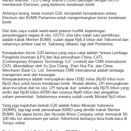
Menko Marives, TBS Energi Utama (TOBA) patungan dengan GOTO
membentuk Electrum, yang berbisnis kendaraan listrik.
Akhirnya terang, lewat momen G20, terciptalah kesepakatan antara
Electrum dan BUMN Pertamina untuk mengembangkan bisnis kendaraan
listrik.
Dari dulu saya sudah wanti-wanti potensi konflik kepentingan
penyelenggara negara di situ. GOTO, kita tahu salah satu pemiliknya
adalah kakak Menteri BUMN, sudah dapat Rp6,4 triliun dari Telkomsel dan
sahamnya ambrol saat ini. Sekarang 'dibantu' lagi oleh Pertamina.
Kesepakatan bisnis G20 lainnya yang saya catat adalah *antara Lembaga
Pengelola Investasi (LPI) dan dua perusahaan China, CATL
(Contemporary Amperex Technology Co*. Limited) dan CMB International.
CATL dikendalikan oleh Yu Qun Cheng, Zhen Hua Pei, dan China
Merchants Bank Co. Ltd. Sementara CMB International adalah lembaga
manajemen aset dan keuangan.
Kesepakatannya adalah menyiapkan dana US$2 miliar (Rp30 triliun kurs
Rp15 ribu) untuk bisnis kendaraan listrik. Mudah diterka, LPI kemungkinan
akan kucurkan duit ke situ. LPI banyak duit: setahun ada Rp75 triliun yang
terdiri dari Rp30 triliun APBN dan sisanya Rp45 triliun dari pengalihan
saham pemerintah. Sebelumnya mereka sudah suntik Mitratel Rp3 triliun.
Yang juga kejatuhan berkah G20 adalah Adaro Minerals Indonesia
(ADMR), lagi-lagi anak perusahaan ADRO yang dimiliki kakak Menteri
BUMN. Dia dapat bisnis dari Hyundai Motor Company untuk memasok 50-
100 ribu ton alumunium per tahun. Advertorial beritanya bisa Anda baca di
Tempo online.