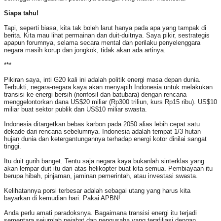
Siapa tahu!
Tapi, seperti biasa, kita tak boleh larut hanya pada apa yang tampak di
berita. Kita mau lihat permainan dan duit-duitnya. Saya pikir, sestrategis
apapun forumnya, selama secara mental dan perilaku penyelenggara
negara masih korup dan jongkok, tidak akan ada artinya.
***
Pikiran saya, inti G20 kali ini adalah politik energi masa depan dunia.
Terbukti, negara-negara kaya akan menyapih Indonesia untuk melakukan
transisi ke energi bersih (nonfosil dan batubara) dengan rencana
menggelontorkan dana US$20 miliar (Rp300 triliun, kurs Rp15 ribu). US$10
miliar buat sektor publik dan US$10 miliar swasta.
Indonesia ditargetkan bebas karbon pada 2050 alias lebih cepat satu
dekade dari rencana sebelumnya. Indonesia adalah tempat 1/3 hutan
hujan dunia dan ketergantungannya terhadap energi kotor dinilai sangat
tinggi.
Itu duit gurih banget. Tentu saja negara kaya bukanlah sinterklas yang
akan lempar duit itu dari atas helikopter buat kita semua. Pembiayaan itu
berupa hibah, pinjaman, jaminan pemerintah, atau investasi swasta.
Kelihatannya porsi terbesar adalah sebagai utang yang harus kita
bayarkan di kemudian hari. Pakai APBN!
Anda perlu amati paradoksnya. Bagaimana transisi energi itu terjadi
sementara sejumlah pejabat dan pengusaha yang terafiliasi dengan