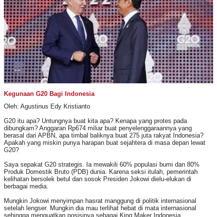
Kegunaan G20 Bagi Indonesia
Oleh: Agustinus Edy Kristianto
G20 itu apa? Untungnya buat kita apa? Kenapa yang protes pada
dibungkam? Anggaran Rp674 miliar buat penyelenggaraannya yang
berasal dari APBN, apa timbal baliknya buat 275 juta rakyat Indonesia?
Apakah yang miskin punya harapan buat sejahtera di masa depan lewat
G20?
Saya sepakat G20 strategis. Ia mewakili 60% populasi bumi dan 80%
Produk Domestik Bruto (PDB) dunia. Karena seksi itulah, pemerintah
kelihatan bersolek betul dan sosok Presiden Jokowi dielu-elukan di
berbagai media.
Mungkin Jokowi menyimpan hasrat manggung di politik internasional
setelah lengser. Mungkin dia mau terlihat hebat di mata internasional
sehingga menguatkan posisinya sebagai King Maker Indonesia.