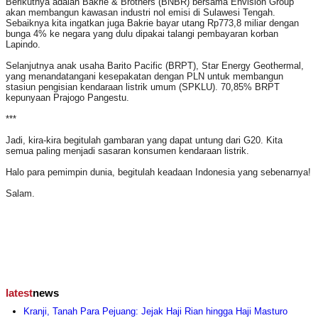
Berikutnya adalah Bakrie & Brothers (BNBR) bersama Envision Group
akan membangun kawasan industri nol emisi di Sulawesi Tengah.
Sebaiknya kita ingatkan juga Bakrie bayar utang Rp773,8 miliar dengan
bunga 4% ke negara yang dulu dipakai talangi pembayaran korban
Lapindo.
Selanjutnya anak usaha Barito Pacific (BRPT), Star Energy Geothermal,
yang menandatangani kesepakatan dengan PLN untuk membangun
stasiun pengisian kendaraan listrik umum (SPKLU). 70,85% BRPT
kepunyaan Prajogo Pangestu.
***
Jadi, kira-kira begitulah gambaran yang dapat untung dari G20. Kita
semua paling menjadi sasaran konsumen kendaraan listrik.
Halo para pemimpin dunia, begitulah keadaan Indonesia yang sebenarnya!
Salam.
latest
news
Kranji, Tanah Para Pejuang: Jejak Haji Rian hingga Haji Masturo