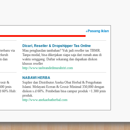
+Pasang iklan
Dicari, Reseller & Dropshipper Tas Online
erbaru via
Mau penghasilan tambahan? Yuk jadi reseller tas TBMR.
eluruh
Tanpa modal, bisa dikerjakan siapa saja dari rumah atau di
em dan
waktu senggang. Daftar sekarang dan dapatkan diskon
khusus reseller
http://www.tasbrandedmurahriri.com
NABAWI HERBA
rosir &
Suplier dan Distributor Aneka Obat Herbal & Pengobatan
500 jenis
Islami. Melayani Eceran & Grosir Minimal 350,000 dengan
sd 60% Hub:
diskon s.d 60%. Pembelian bisa campur produk >1.300 jenis
produk.
http://www.anekaobatherbal.com