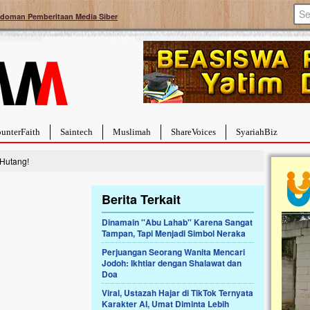
doman Pemberitaan Media Siber
unterFaith
Saintech
Muslimah
ShareVoices
SyariahBiz
Hutang!
Berita Terkait
Dinamain ''Abu Lahab'' Karena Sangat
Tampan, Tapi Menjadi Simbol Neraka
a Hebat Sembuh Dari
Pales
arah
Tanga
Perjuangan Seorang Wanita Mencari
Jodoh: Ikhtiar dengan Shalawat dan
dipenuhi dengan
Sahaba
Doa
erat. Meskipun baru
terbaik
ayi yang imut ini harus
mengua
Viral, Ustazah Hajar di TikTok Ternyata
g dahsyat, yaitu tumor
mencek
Karakter AI, Umat Diminta Lebih
an...
berdona