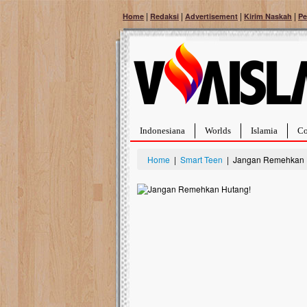
|
|
|
|
Home
Redaksi
Advertisement
Kirim Naskah
Pe
Indonesiana
Worlds
Islamia
Co
Home
|
Smart Teen
| Jangan Remehkan 
Bantu Naura, Balit
Tumor Pembuluh D
Hidup Naura Salsabila 
rintangan yang sangat b
berusia sepuluh bulan, b
menghadapi penyakit yan
pembuluh darah berukur