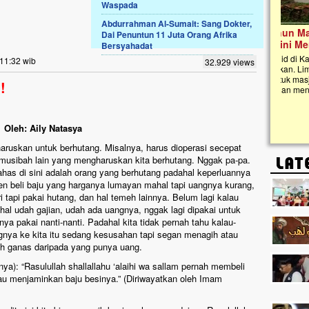
Waspada
Abdurrahman Al-Sumait: Sang Dokter,
Lima Tahun Mangkrak, Masjid di
Dai Penuntun 11 Juta Orang Afrika
Pelosok ini Mengenaskan. Ayo Bantu.!!
Bersyahadat
Nasib masjid di Kampung Cilumbu ini sungguh
 11:32 wib
32.929 views
mengenaskan. Lima tahun mangkrak, kini nyaris
tak berbentuk masjid, dipenuhi rumput liar,
!
berlumut, dan menghitam terpapar panas dan
hujan....
Oleh: Aily Natasya
aruskan untuk berhutang. Misalnya, harus dioperasi secepat
 musibah lain yang mengharuskan kita berhutang. Nggak pa-pa.
ahas di sini adalah orang yang berhutang padahal keperluannya
en beli baju yang harganya lumayan mahal tapi uangnya kurang,
i tapi pakai hutang, dan hal temeh lainnya. Belum lagi kalau
al udah gajian, udah ada uangnya, nggak lagi dipakai untuk
nya pakai nanti-nanti. Padahal kita tidak pernah tahu kalau-
nya ke kita itu sedang kesusahan tapi segan menagih atau
ih ganas daripada yang punya uang.
nya): “Rasulullah shallallahu ‘alaihi wa sallam pernah membeli
u menjaminkan baju besinya.” (Diriwayatkan oleh Imam