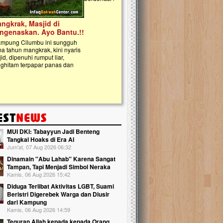
kanak Islam Terpadu (TKIT) An Najjah d
Gedung Majelis Taklim di Jonggol,...
MUI DKI: Tabayyun Jadi Benteng
Tangkal Hoaks di Era AI
Jum'at, 07 Aug 2026 06:32
Dinamain ''Abu Lahab'' Karena Sangat
Tampan, Tapi Menjadi Simbol Neraka
Kamis, 06 Aug 2026 15:42
Diduga Terlibat Aktivitas LGBT, Suami
Beristri Digerebek Warga dan Diusir
dari Kampung
Kamis, 06 Aug 2026 14:59
Teguran Allah kepada kepada Orang