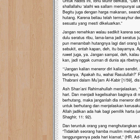
Untuk hadits ini, Ibnu Munir berkata, “Dari
shallallahu ‘alaihi wa sallam mempunyai 
Begitu juga dengan harga makanan, seand
hutang. Karena beliau telah termasyhur de
sesuatu yang mesti dikeluarkan.”
Jangan remehkan walau sedikit karena sedi
dulu seratus ribu, lama-lama jadi seratus
pun menambah hutangnya lagi dari orang la
sebukit, entah kapan, deh, itu bayarnya. A
ruwet juga, ya. Jangan sampai, deh, kalau
kan, jadi nggak cuman di dunia aja ribetnya
‘“Jangan kalian meneror diri kalian sendi
bertanya, ‘Apakah itu, wahai Rasulullah?’ 
Thabrani dalam Mu’jam Al-Kabir [1/59], di
Ash Shan’ani Rahimahullah menjelaskan, “K
hari. Dan menjadi kegelisahan baginya di
berhutang, maka janganlah dia meneror diri
untuk berhutang dan menjelaskan kerusaka
Allah jadikan ada hak bagi pemilik harta (
Shaghir, 11: 92).
Dan teruntuk orang yang menghutangkan sau
“Tidaklah seorang hamba muslim melunasi
tanggungannya pada hari kiamat,” (HR. Ad-