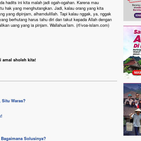
a hadits ini kita malah jadi ogah-ogahan. Karena mau
itu hak yang menghutangkan. Jadi, kalau orang yang kita
g yang dipinjam, alhamdulillah. Tapi kalau nggak, ya, nggak
ang berhutang harus tahu diri dan takut kepada Allah dengan
an uang yang ia pinjam. Wallahua’lam. (rf/voa-islam.com)
 amal sholeh kita!
 Situ Waras?
k!
, Bagaimana Solusinya?