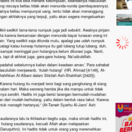
 hadits ini kita bisa menarik kesimpulan, seandainya Rasulullah
uang niscaya beliau tidak akan menunda-nunda (pembayarannya).
ainya beliau mempunyai uang, tentu tidak akan menanggung
ngan akhlaknya yang terpuji, yaitu akan segera mengeluarkan
kit-sedikit lama-lama numpuk juga jadi sebukit. Awalnya pinjam
 juta karena bersamaan dengan menunda bayar lunasan orang ini
in. Yang sedikit saja ditunda mulu, apalagi pas udah numpuk
palagi kalau konsep hutannya itu gali lubang tutup lubang, duh,
 sampai meninggal pun hutangnya belum dilunasi juga. Nanti,
, tapi di akhirat juga, gara-gara hutang. Na’udzubillah.
ri, padahal sebelumnya kalian dalam keadaan aman.’ Para sahabat
Rasulullah menjawanb, ‘itulah hutang!’ (HR. Ahmad [4/146], At-
shahihkan Al-Albani dalam Silsilah Ash-Shahihah [2420]).
arena hutang itu menjadi teror bagi sang penghutang di siang
 malam hari. Maka seorang hamba jika dia mampu untuk tidak
nya sendiri. Hadits ini juga berisi larangan bermudah-mudahan
n dari mudah berhutang, yaitu dalam bentuk rasa takut. Karena
untuk menagih hartanya).” (At-Tanwir Syarhu Al-Jami’ Ash
daranya lalu ia ikhlaskan begitu saja, maka simak hadits ini,
 hutang saudaranya, kecuali Allah akan melepaskan
Daruquthni). Ini hadits tidak untuk orang yang meremehkan