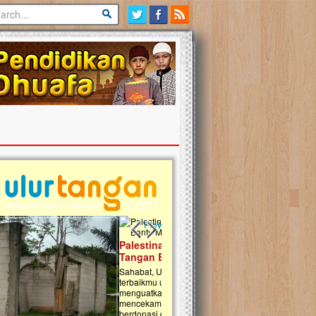
Previous slide
Next slide
tina Masih Berduka, Ayo Ulurkan
Open Donasi Wakaf Pembangu
n Bantu Mereka
Rumah Qur'an & TK Islam Terp
t, Ulurtangan mari kirimkan dukungan
Najjah di Jonggol
mu untuk warga Palestina di Gaza demi
tkan mereka menghadapi situasi
Saat ini, Ulurtangan bersama Yayasan 
am ini. Mari dukung mereka dengan
Najjahtul Islam Jonggol sedang merintis
si dengan cara:...
pembangunan Rumah Qur’an dan Tama