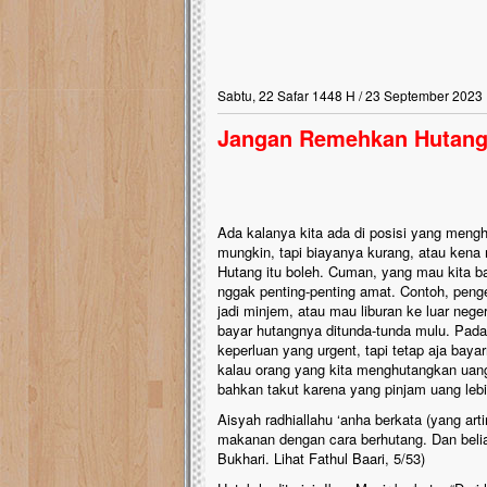
Sabtu, 22 Safar 1448 H / 23 September 2023
Jangan Remehkan Hutang
Ada kalanya kita ada di posisi yang mengh
mungkin, tapi biayanya kurang, atau kena
Hutang itu boleh. Cuman, yang mau kita b
nggak penting-penting amat. Contoh, peng
jadi minjem, atau mau liburan ke luar neger
bayar hutangnya ditunda-tunda mulu. Padah
keperluan yang urgent, tapi tetap aja bayar
kalau orang yang kita menghutangkan uang
bahkan takut karena yang pinjam uang leb
Aisyah radhiallahu ‘anha berkata (yang arti
makanan dengan cara berhutang. Dan belia
Bukhari. Lihat Fathul Baari, 5/53)