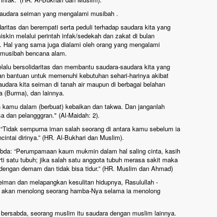
saudara seiman yang mengalami musibah .
ritas dan berempati serta peduli terhadap saudara kita yang
iskin melalui perintah infak/sedekah dan zakat di bulan
. Hal yang sama juga dialami oleh orang yang mengalami
n musibah bencana alam.
alu bersolidaritas dan membantu saudara-saudara kita yang
an bantuan untuk memenuhi kebutuhan sehari-harinya akibat
udara kita seiman di tanah air maupun di berbagai belahan
ya (Burma), dan lainnya.
ah kamu dalam (berbuat) kebaikan dan takwa. Dan janganlah
a dan pelangggran." (Al-Maidah: 2).
a, “Tidak sempurna iman salah seorang di antara kamu sebelum ia
ntai dirinya.” (HR. Al-Bukhari dan Muslim).
rsabda: “Perumpamaan kaum mukmin dalam hal saling cinta, kasih
ti satu tubuh; jika salah satu anggota tubuh merasa sakit maka
dengan demam dan tidak bisa tidur.” (HR. Muslim dan Ahmad)
man dan melapangkan kesulitan hidupnya, Rasulullah -
llah akan menolong seorang hamba-Nya selama ia menolong
ga bersabda, seorang muslim itu saudara dengan muslim lainnya.