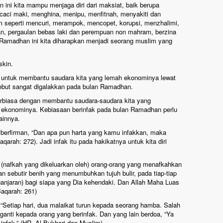
ini kita mampu menjaga diri dari maksiat, baik berupa
caci maki, menghina, menipu, menfitnah, menyakiti dan
 seperti mencuri, merampok, mencopet, korupsi, menzhalimi,
, pergaulan bebas laki dan perempuan non mahram, berzina
Ramadhan ini kita diharapkan menjadi seorang muslim yang
skin.
a untuk membantu saudara kita yang lemah ekonominya lewat
sebut sangat digalakkan pada bulan Ramadhan.
rbiasa dengan membantu saudara-saudara kita yang
t ekonominya. Kebiasaan berinfak pada bulan Ramadhan perlu
ainnya.
a berfirman, “Dan apa pun harta yang kamu infakkan, maka
qarah: 272). Jadi infak itu pada hakikatnya untuk kita diri
n (nafkah yang dikeluarkan oleh) orang-orang yang menafkahkan
an sebutir benih yang menumbuhkan tujuh bulir, pada tiap-tiap
 (ganjaran) bagi siapa yang Dia kehendaki. Dan Allah Maha Luas
Baqarah: 261)
, “Setiap hari, dua malaikat turun kepada seorang hamba. Salah
gganti kepada orang yang berinfak. Dan yang lain berdoa, “Ya
infak.” (HR. Al-Bukhari dan Muslim).