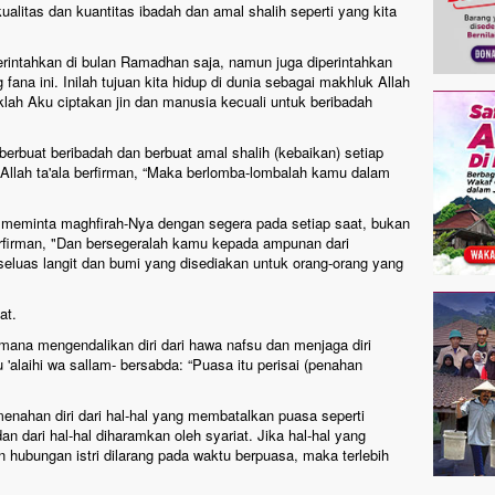
litas dan kuantitas ibadah dan amal shalih seperti yang kita
perintahkan di bulan Ramadhan saja, namun juga diperintahkan
 fana ini. Inilah tujuan kita hidup di dunia sebagai makhluk Allah
aklah Aku ciptakan jin dan manusia kecuali untuk beribadah
berbuat beribadah dan berbuat amal shalih (kebaikan) setiap
llah ta'ala berfirman, “Maka berlomba-lombalah kamu dalam
uk meminta maghfirah-Nya dengan segera pada setiap saat, bukan
erfirman, "Dan bersegeralah kamu kepada ampunan dari
luas langit dan bumi yang disediakan untuk orang-orang yang
at.
ana mengendalikan diri dari hawa nafsu dan menjaga diri
 'alaihi wa sallam- bersabda: “Puasa itu perisai (penahan
menahan diri dari hal-hal yang membatalkan puasa seperti
n dari hal-hal diharamkan oleh syariat. Jika hal-hal yang
 hubungan istri dilarang pada waktu berpuasa, maka terlebih