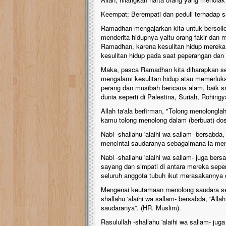
Keempat; Berempati dan peduli terhadap 
Ramadhan mengajarkan kita untuk bersolida
menderita hidupnya yaitu orang fakir dan m
Ramadhan, karena kesulitan hidup mereka
kesulitan hidup pada saat peperangan da
Maka, pasca Ramadhan kita diharapkan sel
mengalami kesulitan hidup atau memerluk
perang dan musibah bencana alam, baik sa
dunia seperti di Palestina, Suriah, Rohing
Allah ta'ala berfirman, "Tolong menolongl
kamu tolong menolong dalam (berbuat) dos
Nabi -shallahu 'alaihi wa sallam- bersabd
mencintai saudaranya sebagaimana ia menci
Nabi -shallahu 'alaihi wa sallam- juga be
sayang dan simpati di antara mereka seper
seluruh anggota tubuh ikut merasakannya 
Mengenai keutamaan menolong saudara sei
shallahu 'alaihi wa sallam- bersabda, “A
saudaranya”. (HR. Muslim).
Rasulullah -shallahu 'alaihi wa sallam- ju