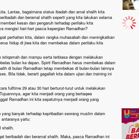
ita. Lantas, bagaimana status ibadah dan amal shalih kita
ribadah dan beramal shalih seperti yang kita lakukan selama
emberi kesan dan pengaruh terhadap perilaku kita
a mengisi hari-hari pasca kepergian Ramadhan?
apat perhatian kita, dalam rangka muhasabah dan meningkatkan
rus hidup di jiwa kita dan membekas dalam perilaku kita
n istiqamah dan mampu serta terbiasa dengan melakukan
sebelas bulan ke depan. Spirit Ramadhan harus membekas dalam
shalih di bulan Ramadhan tetap membekas di bulan-bulan lainnya
. Bila tidak, berarti gagallah kita dalam ujian dan training ini
ra fulltime 29 atau 30 hari berturut-turut untuk melakukan
. Tujuannnya, agar kita menjadi orang yang bertaqwa
gal Ramadhan ini kita sepatutnya menjadi orang yang
 yang banyak terhadap kepribadian seorang muslim dalam
 antaranya yaitu:
 shalih.
t beribadah dan beramal shalih. Maka, pasca Ramadhan ini