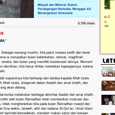
Minyak dan Mineral, Bukan
Perdagangan Narkoba: Mengapa AS
Lima Tahun Mangkrak, Masjid di
Menargetkan Venezuela
Pelosok ini Mengenaskan. Ayo Bantu.!!
Nasib masjid di Kampung Cilumbu ini sungguh
 wib
6.786 views
mengenaskan. Lima tahun mangkrak, kini nyaris
tak berbentuk masjid, dipenuhi rumput liar,
as
berlumut, dan menghitam terpapar panas dan
hujan....
MA.*
 Sebagai seorang muslim, kita patut merasa sedih dan berat
rena ia merupakan bulan keberkahan, rahmat, maghfirah
 neraka, dan bulan yang memiliki keutamaan lainnya. Moment
n demikian, kita harus ikhlas merelakan kepergiannya. karena
ala.
ah sepatutnya kita berharap dan berdoa kepada Allah ta'ala
h Allah ta'ala, istiqamah dalam ibadah dan amal shalih, dan
ang akan datang.
a-lomba melakukan berbagai aktivitas ibadah dan amal shalih.
miliki oleh bulan Ramadhan telah memberikan motivasi dan
a, tidak mengherankan bila pada bulan Ramadhan masjid dan
 lima waktu, tarawih, witir dan tadarus Al-Qur’an. Umat Islam
rti berinfak/bersedekah, memberi makan sahur dan bukaan