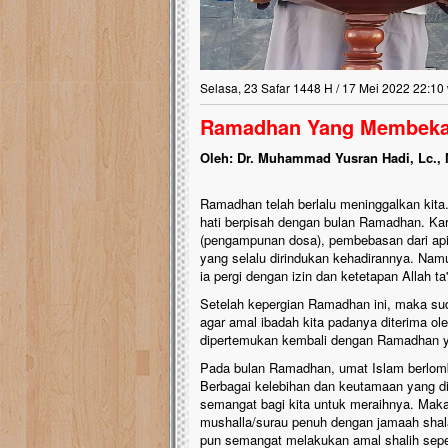
Selasa, 23 Safar 1448 H / 17 Mei 2022 22:10
Ramadhan Yang Membek
Oleh: Dr. Muhammad Yusran Hadi, Lc., 
Ramadhan telah berlalu meninggalkan kita.
hati berpisah dengan bulan Ramadhan. Ka
(pengampunan dosa), pembebasan dari api
yang selalu dirindukan kehadirannya. Namu
ia pergi dengan izin dan ketetapan Allah ta'
Setelah kepergian Ramadhan ini, maka sud
agar amal ibadah kita padanya diterima ole
dipertemukan kembali dengan Ramadhan y
Pada bulan Ramadhan, umat Islam berlomb
Berbagai kelebihan dan keutamaan yang di
semangat bagi kita untuk meraihnya. Mak
mushalla/surau penuh dengan jamaah shalat
pun semangat melakukan amal shalih sepe