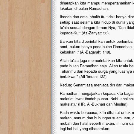
diharapkan kita mampu mempertahankan kua
lakukan di bulan Ramadhan.
Ibadah dan amal shalih itu tidak hanya di
setiap saat selama kita hidup di dunia yang
ta'ala sesuai dengan firman-Nya, “Dan tid
kepada-Ku.” (Az-Zariyat: 56).
Bahkan kita diperintahkan untuk berlomba 
saat, bukan hanya pada bulan Ramadhan. A
kebaikan..” (Al-Baqarah: 148).
Allah ta'ala juga memerintahkan kita unt
pada bulan Ramadhan saja. Allah ta'ala b
Tuhanmu dan kepada surga yang luasnya se
bertakwa." (Ali 'Imran: 132)
Kedua; Senantiasa menjaga diri dari maksi
Ramadhan mengajarkan kepada kita bagaim
maksiat lewat ibadah puasa. Nabi -shallahu
maksiat).” (HR. Al-Bukhari dan Muslim).
Pada waktu berpuasa, kita dituntut untuk 
makan, minum dan hubungan suami istri, da
mubah dan halal seperti makan, minum dan
lagi hal-hal yang diharamkan.