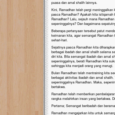
puasa dan amal shalih lainnya.
Kini, Ramadhan telah pergi meninggalkan k
pasca Ramadhan? Apakah kita istiqamah be
Ramadhan? Lalu, sejauh mana Ramadhan m
sepeninggalnya? Dan bagaimana sepatutny
Beberapa pertanyaan tersebut patut mend
keimanan kita, agar semangat Ramadhan te
sehari-hari.
Sejatinya pasca Ramadhan kita diharapka
berbagai ibadah dan amal shalih selama 
diri kita. Bila semangat ibadah dan amal 
sepeninggalnya, berati Ramadhan kita sukses
sehingga kita menjadi orang yang merugi.
Bulan Ramadhan telah mentraining kita seca
berbagai aktivitas ibadah dan amal shalih
sepeninggalnya Ramadhan. Maka, sepening
bertakwa.
Ramadhan telah memberikan pembelajaran
rangka melahirkan insan yang bertakwa. Di
Pertama; Semangat beribadah dan beramal
Ramadhan mengajarkan kita untuk semanga