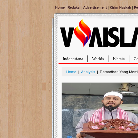
|
|
|
|
Home
Redaksi
Advertisement
Kirim Naskah
Pe
Indonesiana
Worlds
Islamia
Co
Home
|
Analysis
| Ramadhan Yang Mem
Bantu Naura, Balit
Tumor Pembuluh D
Hidup Naura Salsabila 
rintangan yang sangat b
berusia sepuluh bulan, b
menghadapi penyakit yan
pembuluh darah berukur