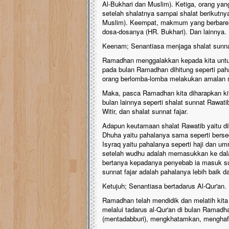
Al-Bukhari dan Muslim). Ketiga, orang yan
setelah shalatnya sampai shalat berikutny
Muslim). Keempat, makmum yang berbaren
dosa-dosanya (HR. Bukhari). Dan lainnya.
Keenam; Senantiasa menjaga shalat sunna
Ramadhan menggalakkan kepada kita untu
pada bulan Ramadhan dihitung seperti pahal
orang berlomba-lomba melakukan amalan sun
Maka, pasca Ramadhan kita diharapkan kita
bulan lainnya seperti shalat sunnat Rawati
Witir, dan shalat sunnat fajar.
Adapun keutamaan shalat Rawatib yaitu d
Dhuha yaitu pahalanya sama seperti bers
Isyraq yaitu pahalanya seperti haji dan u
setelah wudhu adalah memasukkan ke dal
bertanya kepadanya penyebab ia masuk su
sunnat fajar adalah pahalanya lebih baik d
Ketujuh; Senantiasa bertadarus Al-Qur'an.
Ramadhan telah mendidik dan melatih kita
melalui tadarus al-Qur'an di bulan Rama
(mentadabburi), mengkhatamkan, menghafa