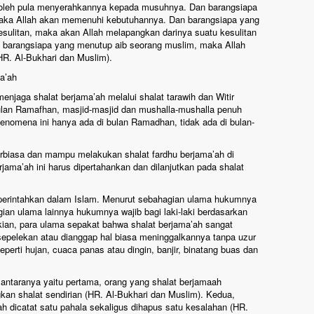
 boleh pula menyerahkannya kepada musuhnya. Dan barangsiapa
ka Allah akan memenuhi kebutuhannya. Dan barangsiapa yang
sulitan, maka akan Allah melapangkan darinya suatu kesulitan
Dan barangsiapa yang menutup aib seorang muslim, maka Allah
HR. Al-Bukhari dan Muslim).
a’ah
njaga shalat berjama’ah melalui shalat tarawih dan Witir
lan Ramafhan, masjid-masjid dan mushalla-mushalla penuh
Fenomena ini hanya ada di bulan Ramadhan, tidak ada di bulan-
rbiasa dan mampu melakukan shalat fardhu berjama’ah di
jama’ah ini harus dipertahankan dan dilanjutkan pada shalat
diperintahkan dalam Islam. Menurut sebahagian ulama hukumnya
n ulama lainnya hukumnya wajib bagi laki-laki berdasarkan
kian, para ulama sepakat bahwa shalat berjama’ah sangat
isepelekan atau dianggap hal biasa meninggalkannya tanpa uzur
eperti hujan, cuaca panas atau dingin, banjir, binatang buas dan
antaranya yaitu pertama, orang yang shalat berjamaah
gkan shalat sendirian (HR. Al-Bukhari dan Muslim). Kedua,
ah dicatat satu pahala sekaligus dihapus satu kesalahan (HR.