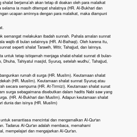
g shalat berjama’ah akan tetap di doakan oleh para malaikat
a selama ia masih ditempat shalatnya (HR. Al-Bukhari dan
gan ucapan aminnya dengan para malaikat, maka diampuni
t.
k semangat melakukan ibadah sunnah. Pahala amalan sunnat
a wajib di bulan selainnya (HR. Al-Baihaqi). Oleh karena itu,
nat seperti shalat Tarawih, Witir, Tahajjud, dan lainnya.
 untuk tetap istiqamah menjaga shalat-shalat sunnat di bulan-
b, Dhuha, Tahiyatul masjid, Syuruq, setelah wudhu’, Tahajjud,
ibangunkan rumah di surga (HR. Muslim). Keutamaan shalat
edekah (HR. Muslim). Keutamaan shalat sunnat Syuruq atau
mrah secara sempurna (HR. At-Tirmizi). Keutamaan shalat sunat
am surga sebagaimana disebutkan dalam hadits Nabi saw yang
rga. (HR. Al-Bukhari dan Muslim). Adapun keutamaan shalat
ari dunia dan isinya (HR. Muslim)
 untuk senantiasa mencintai dan mengamalkan Al-Qur'an
dhan. Tadarus Al-Qur'an adalah membaca, memahami
l, mempelajari dan mengajarkan Al-Qur'an.