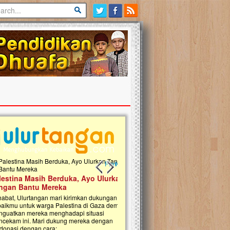
Previous slide
Next slide
tina Masih Berduka, Ayo Ulurkan
Open Donasi Wakaf Pembangu
n Bantu Mereka
Rumah Qur'an & TK Islam Terp
t, Ulurtangan mari kirimkan dukungan
Najjah di Jonggol
mu untuk warga Palestina di Gaza demi
tkan mereka menghadapi situasi
Saat ini, Ulurtangan bersama Yayasan 
am ini. Mari dukung mereka dengan
Najjahtul Islam Jonggol sedang merintis
si dengan cara:...
pembangunan Rumah Qur’an dan Tama