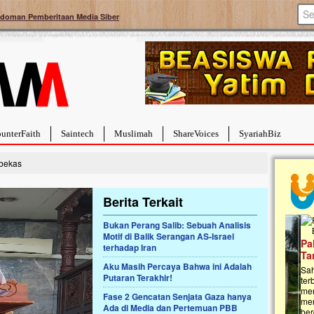
doman Pemberitaan Media Siber
unterFaith
Saintech
Muslimah
ShareVoices
SyariahBiz
bekas
Berita Terkait
Bukan Perang Salib: Sebuah Analisis
Motif di Balik Serangan AS-Israel
a Hebat Sembuh Dari
Pales
terhadap Iran
arah
Tanga
Aku Masih Percaya Bahwa ini Adalah
dipenuhi dengan
Sahaba
Putaran Terakhir!
erat. Meskipun baru
terbaik
ayi yang imut ini harus
mengua
Fase 2 Gencatan Senjata Gaza hanya
g dahsyat, yaitu tumor
mencek
Ada di Media dan Pertemuan PBB
an...
berdona