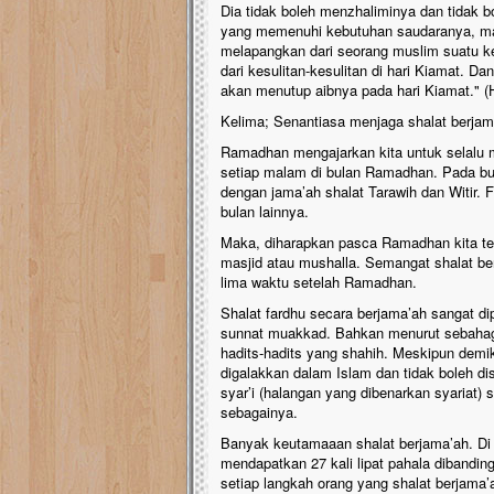
Dia tidak boleh menzhaliminya dan tidak
yang memenuhi kebutuhan saudaranya, ma
melapangkan dari seorang muslim suatu ke
dari kesulitan-kesulitan di hari Kiamat. 
akan menutup aibnya pada hari Kiamat." (
Kelima; Senantiasa menjaga shalat berjam
Ramadhan mengajarkan kita untuk selalu me
setiap malam di bulan Ramadhan. Pada bu
dengan jama’ah shalat Tarawih dan Witir. 
bulan lainnya.
Maka, diharapkan pasca Ramadhan kita te
masjid atau mushalla. Semangat shalat ber
lima waktu setelah Ramadhan.
Shalat fardhu secara berjama’ah sangat 
sunnat muakkad. Bahkan menurut sebahagia
hadits-hadits yang shahih. Meskipun demi
digalakkan dalam Islam dan tidak boleh d
syar’i (halangan yang dibenarkan syariat) s
sebagainya.
Banyak keutamaaan shalat berjama’ah. Di 
mendapatkan 27 kali lipat pahala dibandin
setiap langkah orang yang shalat berjama’