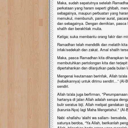
Maka, sudah sepatutnya setelah Ramadhan 
perkataan yang haram seperti ghibah, men
sebagainya, maupun perbuatan yang haram
memukul, membunuh, pamer aurat, pacaran
dan sebagainya. Dengan demikian, pasca 
shalih dan berakhlak mulia.
Ketiga; suka membantu orang fakir dan mi
Ramadhan telah mendidik dan melatih kit
infak/sedekah dan zakat. Amal shalih ter
Maka, pasca Ramadhan kita diharapkan te
membutuhkan pertolongan kita dan terjepi
dipertahankan dan dilanjutkan pada bulan l
Mengenai keutamaan berinfak, Allah ta'al
(kebaikannya) untuk dirimu sendiri…” (Al-Ba
sendiri.
Allah ta'ala juga berfirman, "Perumpamaa
hartanya di jalan Allah adalah serupa deng
bulir seratus biji. Allah melipat gandakan
(karunia-Nya) lagi Maha Mengetahui." (Al-
Nabi -shallahu 'alaihi wa sallam- bersabda
satunya berdoa, “Ya Allah, berikanlah pen
Allah, hilangkan harta orang yang menolak 