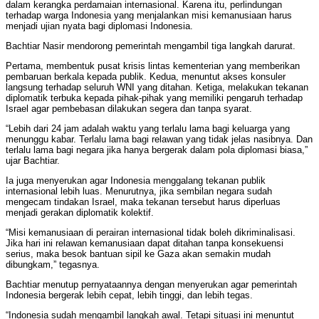
dalam kerangka perdamaian internasional. Karena itu, perlindungan
terhadap warga Indonesia yang menjalankan misi kemanusiaan harus
menjadi ujian nyata bagi diplomasi Indonesia.
Bachtiar Nasir mendorong pemerintah mengambil tiga langkah darurat.
Pertama, membentuk pusat krisis lintas kementerian yang memberikan
pembaruan berkala kepada publik. Kedua, menuntut akses konsuler
langsung terhadap seluruh WNI yang ditahan. Ketiga, melakukan tekanan
diplomatik terbuka kepada pihak-pihak yang memiliki pengaruh terhadap
Israel agar pembebasan dilakukan segera dan tanpa syarat.
“Lebih dari 24 jam adalah waktu yang terlalu lama bagi keluarga yang
menunggu kabar. Terlalu lama bagi relawan yang tidak jelas nasibnya. Dan
terlalu lama bagi negara jika hanya bergerak dalam pola diplomasi biasa,”
ujar Bachtiar.
Ia juga menyerukan agar Indonesia menggalang tekanan publik
internasional lebih luas. Menurutnya, jika sembilan negara sudah
mengecam tindakan Israel, maka tekanan tersebut harus diperluas
menjadi gerakan diplomatik kolektif.
“Misi kemanusiaan di perairan internasional tidak boleh dikriminalisasi.
Jika hari ini relawan kemanusiaan dapat ditahan tanpa konsekuensi
serius, maka besok bantuan sipil ke Gaza akan semakin mudah
dibungkam,” tegasnya.
Bachtiar menutup pernyataannya dengan menyerukan agar pemerintah
Indonesia bergerak lebih cepat, lebih tinggi, dan lebih tegas.
“Indonesia sudah mengambil langkah awal. Tetapi situasi ini menuntut