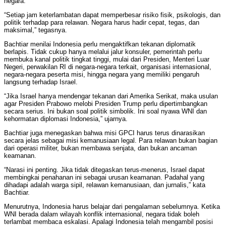
negara.
“Setiap jam keterlambatan dapat memperbesar risiko fisik, psikologis, dan
politik terhadap para relawan. Negara harus hadir cepat, tegas, dan
maksimal,” tegasnya.
Bachtiar menilai Indonesia perlu mengaktifkan tekanan diplomatik
berlapis. Tidak cukup hanya melalui jalur konsuler, pemerintah perlu
membuka kanal politik tingkat tinggi, mulai dari Presiden, Menteri Luar
Negeri, perwakilan RI di negara-negara terkait, organisasi internasional,
negara-negara peserta misi, hingga negara yang memiliki pengaruh
langsung terhadap Israel.
“Jika Israel hanya mendengar tekanan dari Amerika Serikat, maka usulan
agar Presiden Prabowo melobi Presiden Trump perlu dipertimbangkan
secara serius. Ini bukan soal politik simbolik. Ini soal nyawa WNI dan
kehormatan diplomasi Indonesia,” ujarnya.
Bachtiar juga menegaskan bahwa misi GPCI harus terus dinarasikan
secara jelas sebagai misi kemanusiaan legal. Para relawan bukan bagian
dari operasi militer, bukan membawa senjata, dan bukan ancaman
keamanan.
“Narasi ini penting. Jika tidak ditegaskan terus-menerus, Israel dapat
membingkai penahanan ini sebagai urusan keamanan. Padahal yang
dihadapi adalah warga sipil, relawan kemanusiaan, dan jurnalis,” kata
Bachtiar.
Menurutnya, Indonesia harus belajar dari pengalaman sebelumnya. Ketika
WNI berada dalam wilayah konflik internasional, negara tidak boleh
terlambat membaca eskalasi. Apalagi Indonesia telah mengambil posisi