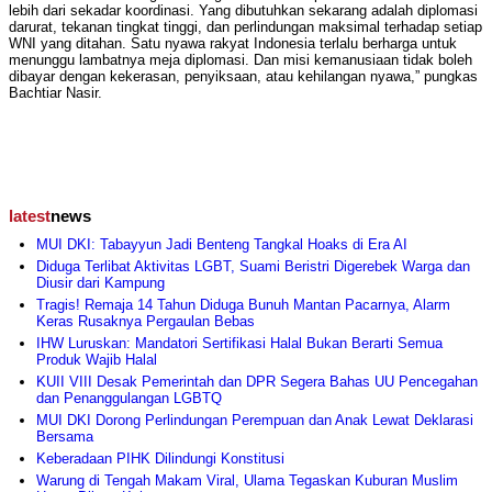
lebih dari sekadar koordinasi. Yang dibutuhkan sekarang adalah diplomasi
darurat, tekanan tingkat tinggi, dan perlindungan maksimal terhadap setiap
WNI yang ditahan. Satu nyawa rakyat Indonesia terlalu berharga untuk
menunggu lambatnya meja diplomasi. Dan misi kemanusiaan tidak boleh
dibayar dengan kekerasan, penyiksaan, atau kehilangan nyawa,” pungkas
Bachtiar Nasir.
latest
news
MUI DKI: Tabayyun Jadi Benteng Tangkal Hoaks di Era AI
Diduga Terlibat Aktivitas LGBT, Suami Beristri Digerebek Warga dan
Diusir dari Kampung
Tragis! Remaja 14 Tahun Diduga Bunuh Mantan Pacarnya, Alarm
Keras Rusaknya Pergaulan Bebas
IHW Luruskan: Mandatori Sertifikasi Halal Bukan Berarti Semua
Produk Wajib Halal
KUII VIII Desak Pemerintah dan DPR Segera Bahas UU Pencegahan
dan Penanggulangan LGBTQ
MUI DKI Dorong Perlindungan Perempuan dan Anak Lewat Deklarasi
Bersama
Keberadaan PIHK Dilindungi Konstitusi
Warung di Tengah Makam Viral, Ulama Tegaskan Kuburan Muslim