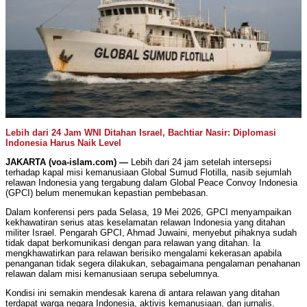
Lebih dari 24 Jam WNI Ditahan Israel, Bachtiar Nasir: Diplomasi
Indonesia Harus Naik Level
JAKARTA (voa-islam.com) —
Lebih dari 24 jam setelah intersepsi
terhadap kapal misi kemanusiaan Global Sumud Flotilla, nasib sejumlah
relawan Indonesia yang tergabung dalam Global Peace Convoy Indonesia
(GPCI) belum menemukan kepastian pembebasan.
Dalam konferensi pers pada Selasa, 19 Mei 2026, GPCI menyampaikan
kekhawatiran serius atas keselamatan relawan Indonesia yang ditahan
militer Israel. Pengarah GPCI, Ahmad Juwaini, menyebut pihaknya sudah
tidak dapat berkomunikasi dengan para relawan yang ditahan. Ia
mengkhawatirkan para relawan berisiko mengalami kekerasan apabila
penanganan tidak segera dilakukan, sebagaimana pengalaman penahanan
relawan dalam misi kemanusiaan serupa sebelumnya.
Kondisi ini semakin mendesak karena di antara relawan yang ditahan
terdapat warga negara Indonesia, aktivis kemanusiaan, dan jurnalis.