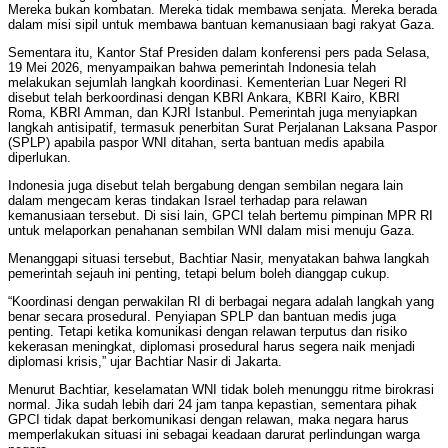
Mereka bukan kombatan. Mereka tidak membawa senjata. Mereka berada
dalam misi sipil untuk membawa bantuan kemanusiaan bagi rakyat Gaza.
Sementara itu, Kantor Staf Presiden dalam konferensi pers pada Selasa,
19 Mei 2026, menyampaikan bahwa pemerintah Indonesia telah
melakukan sejumlah langkah koordinasi. Kementerian Luar Negeri RI
disebut telah berkoordinasi dengan KBRI Ankara, KBRI Kairo, KBRI
Roma, KBRI Amman, dan KJRI Istanbul. Pemerintah juga menyiapkan
langkah antisipatif, termasuk penerbitan Surat Perjalanan Laksana Paspor
(SPLP) apabila paspor WNI ditahan, serta bantuan medis apabila
diperlukan.
Indonesia juga disebut telah bergabung dengan sembilan negara lain
dalam mengecam keras tindakan Israel terhadap para relawan
kemanusiaan tersebut. Di sisi lain, GPCI telah bertemu pimpinan MPR RI
untuk melaporkan penahanan sembilan WNI dalam misi menuju Gaza.
Menanggapi situasi tersebut, Bachtiar Nasir, menyatakan bahwa langkah
pemerintah sejauh ini penting, tetapi belum boleh dianggap cukup.
“Koordinasi dengan perwakilan RI di berbagai negara adalah langkah yang
benar secara prosedural. Penyiapan SPLP dan bantuan medis juga
penting. Tetapi ketika komunikasi dengan relawan terputus dan risiko
kekerasan meningkat, diplomasi prosedural harus segera naik menjadi
diplomasi krisis,” ujar Bachtiar Nasir di Jakarta.
Menurut Bachtiar, keselamatan WNI tidak boleh menunggu ritme birokrasi
normal. Jika sudah lebih dari 24 jam tanpa kepastian, sementara pihak
GPCI tidak dapat berkomunikasi dengan relawan, maka negara harus
memperlakukan situasi ini sebagai keadaan darurat perlindungan warga