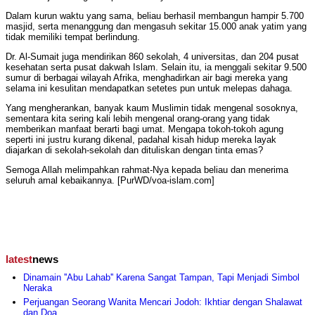
Dalam kurun waktu yang sama, beliau berhasil membangun hampir 5.700
masjid, serta menanggung dan mengasuh sekitar 15.000 anak yatim yang
tidak memiliki tempat berlindung.
Dr. Al-Sumait juga mendirikan 860 sekolah, 4 universitas, dan 204 pusat
kesehatan serta pusat dakwah Islam. Selain itu, ia menggali sekitar 9.500
sumur di berbagai wilayah Afrika, menghadirkan air bagi mereka yang
selama ini kesulitan mendapatkan setetes pun untuk melepas dahaga.
Yang mengherankan, banyak kaum Muslimin tidak mengenal sosoknya,
sementara kita sering kali lebih mengenal orang-orang yang tidak
memberikan manfaat berarti bagi umat. Mengapa tokoh-tokoh agung
seperti ini justru kurang dikenal, padahal kisah hidup mereka layak
diajarkan di sekolah-sekolah dan dituliskan dengan tinta emas?
Semoga Allah melimpahkan rahmat-Nya kepada beliau dan menerima
seluruh amal kebaikannya. [PurWD/voa-islam.com]
latest
news
Dinamain ''Abu Lahab'' Karena Sangat Tampan, Tapi Menjadi Simbol
Neraka
Perjuangan Seorang Wanita Mencari Jodoh: Ikhtiar dengan Shalawat
dan Doa