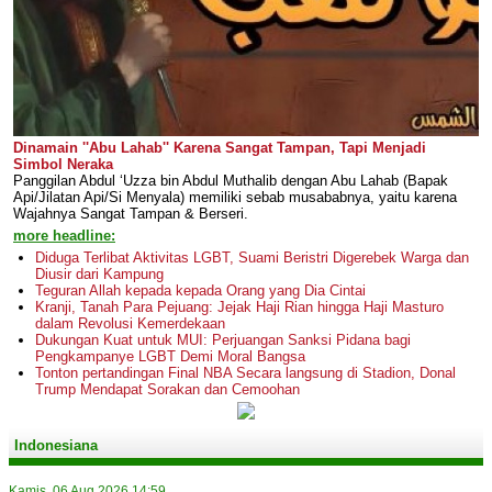
Dinamain ''Abu Lahab'' Karena Sangat Tampan, Tapi Menjadi
Simbol Neraka
Panggilan Abdul ‘Uzza bin Abdul Muthalib dengan Abu Lahab (Bapak
Api/Jilatan Api/Si Menyala) memiliki sebab musababnya, yaitu karena
Wajahnya Sangat Tampan & Berseri.
more headline:
Diduga Terlibat Aktivitas LGBT, Suami Beristri Digerebek Warga dan
Diusir dari Kampung
Teguran Allah kepada kepada Orang yang Dia Cintai
Kranji, Tanah Para Pejuang: Jejak Haji Rian hingga Haji Masturo
dalam Revolusi Kemerdekaan
Dukungan Kuat untuk MUI: Perjuangan Sanksi Pidana bagi
Pengkampanye LGBT Demi Moral Bangsa
Tonton pertandingan Final NBA Secara langsung di Stadion, Donal
Trump Mendapat Sorakan dan Cemoohan
Indonesiana
Kamis, 06 Aug 2026 14:59