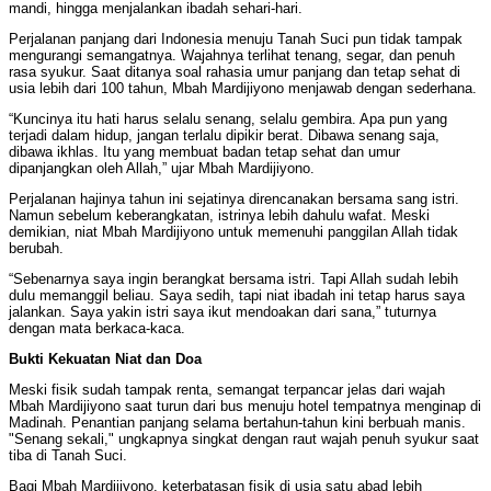
mandi, hingga menjalankan ibadah sehari-hari.
Perjalanan panjang dari Indonesia menuju Tanah Suci pun tidak tampak
mengurangi semangatnya. Wajahnya terlihat tenang, segar, dan penuh
rasa syukur. Saat ditanya soal rahasia umur panjang dan tetap sehat di
usia lebih dari 100 tahun, Mbah Mardijiyono menjawab dengan sederhana.
“Kuncinya itu hati harus selalu senang, selalu gembira. Apa pun yang
terjadi dalam hidup, jangan terlalu dipikir berat. Dibawa senang saja,
dibawa ikhlas. Itu yang membuat badan tetap sehat dan umur
dipanjangkan oleh Allah,” ujar Mbah Mardijiyono.
Perjalanan hajinya tahun ini sejatinya direncanakan bersama sang istri.
Namun sebelum keberangkatan, istrinya lebih dahulu wafat. Meski
demikian, niat Mbah Mardijiyono untuk memenuhi panggilan Allah tidak
berubah.
“Sebenarnya saya ingin berangkat bersama istri. Tapi Allah sudah lebih
dulu memanggil beliau. Saya sedih, tapi niat ibadah ini tetap harus saya
jalankan. Saya yakin istri saya ikut mendoakan dari sana,” tuturnya
dengan mata berkaca-kaca.
Bukti Kekuatan Niat dan Doa
Meski fisik sudah tampak renta, semangat terpancar jelas dari wajah
Mbah Mardijiyono saat turun dari bus menuju hotel tempatnya menginap di
Madinah. Penantian panjang selama bertahun-tahun kini berbuah manis.
"Senang sekali," ungkapnya singkat dengan raut wajah penuh syukur saat
tiba di Tanah Suci.
Bagi Mbah Mardijiyono, keterbatasan fisik di usia satu abad lebih