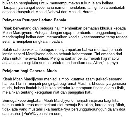
bukanlah penghalang untuk menyempurnakan rukun Islam kelima.
Harapannya sangat sederhana namun mendalam: ia ingin bisa beribadah
dengan khusyuk di Masjid Nabawi dan Masjidil Haram.
Pelayanan Petugas: Ladang Pahala
Pihak berwenang dan petugas haji memberikan perhatian khusus kepada
Mbah Mardijiyono. Petugas dengan sigap membantu menggendong dan
mendampingi beliau demi memastikan kondisi kesehatannya tetap terjaga
selama menjalani rangkaian ibadah.
Salah satu perwakilan petugas menyampaikan bahwa merawat jemaah
lansia seperti Mardijiyono adalah sebuah kehormatan. "Ini amanah dari
Allah untuk merawat beliau. Menghantarkan beliau meraih haji mabrur
adalah jalan bagi kita semua untuk mendapatkan rida Allah," ujarnya.
Pelajaran bagi Generasi Muda
Kisah Mbah Mardijiyono menjadi simbol kuatnya azam (tekad) seorang
hamba. Hal ini menjadi pengingat bagi umat Muslim, khususnya generasi
muda, bahwa ibadah haji bukan sekadar kemampuan finansial atau fisik,
melainkan tentang keteguhan niat dan panggilan hati.
Semoga keberangkatan Mbah Mardijiyono menjadi inspirasi bagi kita
semua untuk terus memperkuat niat menuju Baitullah, karena bagi Allah,
tidak ada yang mustahil jika hamba-Nya bersungguh-sungguh dalam doa
dan usaha. [PurWD/voa-islam.com]