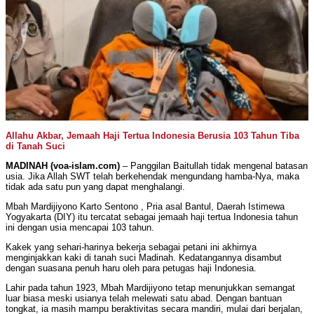
Allahu Akbar, Jemaah Haji Tertua Indonesia Berusia 103 Tahun Tiba
di Tanah Suci
MADINAH (voa-islam.com)
– Panggilan Baitullah tidak mengenal batasan
usia. Jika Allah SWT telah berkehendak mengundang hamba-Nya, maka
tidak ada satu pun yang dapat menghalangi.
Mbah Mardijiyono Karto Sentono , Pria asal Bantul, Daerah Istimewa
Yogyakarta (DIY) itu tercatat sebagai jemaah haji tertua Indonesia tahun
ini dengan usia mencapai 103 tahun.
Kakek yang sehari-harinya bekerja sebagai petani ini akhirnya
menginjakkan kaki di tanah suci Madinah. Kedatangannya disambut
dengan suasana penuh haru oleh para petugas haji Indonesia.
Lahir pada tahun 1923, Mbah Mardijiyono tetap menunjukkan semangat
luar biasa meski usianya telah melewati satu abad. Dengan bantuan
tongkat, ia masih mampu beraktivitas secara mandiri, mulai dari berjalan,