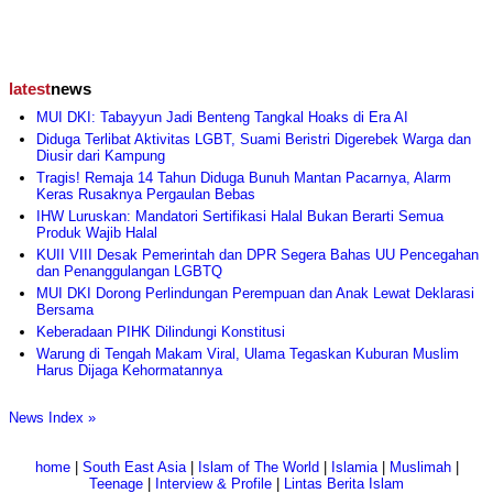
latest
news
MUI DKI: Tabayyun Jadi Benteng Tangkal Hoaks di Era AI
Diduga Terlibat Aktivitas LGBT, Suami Beristri Digerebek Warga dan
Diusir dari Kampung
Tragis! Remaja 14 Tahun Diduga Bunuh Mantan Pacarnya, Alarm
Keras Rusaknya Pergaulan Bebas
IHW Luruskan: Mandatori Sertifikasi Halal Bukan Berarti Semua
Produk Wajib Halal
KUII VIII Desak Pemerintah dan DPR Segera Bahas UU Pencegahan
dan Penanggulangan LGBTQ
MUI DKI Dorong Perlindungan Perempuan dan Anak Lewat Deklarasi
Bersama
Keberadaan PIHK Dilindungi Konstitusi
Warung di Tengah Makam Viral, Ulama Tegaskan Kuburan Muslim
Harus Dijaga Kehormatannya
News Index »
home
|
South East Asia
|
Islam of The World
|
Islamia
|
Muslimah
|
Teenage
|
Interview & Profile
|
Lintas Berita Islam