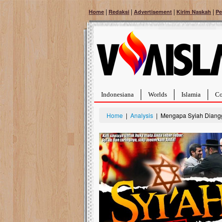
|
|
|
|
Home
Redaksi
Advertisement
Kirim Naskah
Pe
Indonesiana
Worlds
Islamia
Co
Home
|
Analysis
| Mengapa Syiah Diang
Bantu Naura, Balit
Tumor Pembuluh D
Hidup Naura Salsabila 
rintangan yang sangat b
berusia sepuluh bulan, b
menghadapi penyakit yan
pembuluh darah berukur