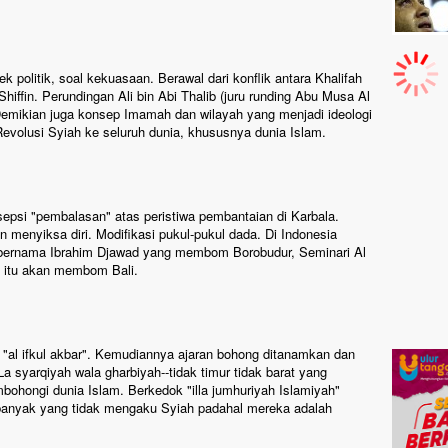
 politik, soal kekuasaan. Berawal dari konflik antara Khalifah
iffin. Perundingan Ali bin Abi Thalib (juru runding Abu Musa Al
emikian juga konsep Imamah dan wilayah yang menjadi ideologi
evolusi Syiah ke seluruh dunia, khususnya dunia Islam.
nsepsi "pembalasan" atas peristiwa pembantaian di Karbala.
an menyiksa diri. Modifikasi pukul-pukul dada. Di Indonesia
 bernama Ibrahim Djawad yang membom Borobudur, Seminari Al
 itu akan membom Bali.
ah "al ifkul akbar". Kemudiannya ajaran bohong ditanamkan dan
La syarqiyah wala gharbiyah--tidak timur tidak barat yang
mbohongi dunia Islam. Berkedok "illa jumhuriyah Islamiyah"
 banyak yang tidak mengaku Syiah padahal mereka adalah