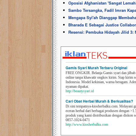
Oposisi Afghanistan 'Sangat Lema
Sambo Tersangka, Fadil Imran Kap
Mengapa Syi'ah Dianggap Membah
Bharada E Sebagai Justice Collabo
Resensi: Pembuka Hidayah Jilid 3: N
Gamis Syari Murah Terbaru Original
FREE ONGKIR. Belanja Gamis syari dan jilbab t
online tanpa khawatir ongkos kirim. Siap kirim s
Indonesia. Model kekinian, warna beragam. Ad
nyaman dipakai.
http://beautysyari.id
Cari Obat Herbal Murah & Berkualitas?
Di sini tempatnya-kiosherbalku.com. Melayani g
eceran herbal dari berbagai produsen dengan >1.
produk yang kami distribusikan dengan diskon 
0857-1024-0471
http://www.kiosherbalku.com