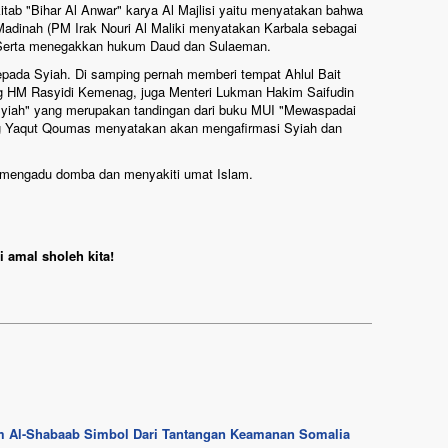
tab "Bihar Al Anwar" karya Al Majlisi yaitu menyatakan bahwa
Madinah (PM Irak Nouri Al Maliki menyatakan Karbala sebagai
 Serta menegakkan hukum Daud dan Sulaeman.
pada Syiah. Di samping pernah memberi tempat Ahlul Bait
g HM Rasyidi Kemenag, juga Menteri Lukman Hakim Saifudin
yiah" yang merupakan tandingan dari buku MUI "Mewaspadai
g Yaqut Qoumas menyatakan akan mengafirmasi Syiah dan
h mengadu domba dan menyakiti umat Islam.
 amal sholeh kita!
am Al-Shabaab Simbol Dari Tantangan Keamanan Somalia