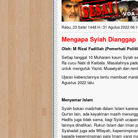
Rabu, 23 Safar 1448 H / 31 Agutus 2022 06:1
Mengapa Syiah Dianggap
Oleh: M Rizal Fadillah (Pemerhati Poli
Setiap tanggal 10 Muharam kaum Syiah sel
Ra cucu Nabi di Karbala. Masalahnya pada
untuk mengutuk Yazid, Muawiyah dan rem
Ujaran kebenciannya tentu membuat marah 
Agustus 2022 lalu.
Menyamar Islam
Syiah bukan madzhab dalam Islam karena p
Qur'an lain, ada keyakinan masih menunggu
Hadits juga tidak sama, bagi Syiah ucap
lainnya dinafikan. Rukun Islam dan Iman 
Syahadat juga ada Wilayah, kepemimpinan
kepada kepemimpinan para Imam yang ma