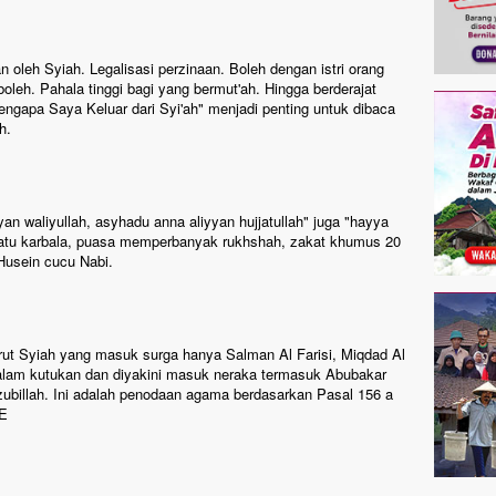
n oleh Syiah. Legalisasi perzinaan. Boleh dengan istri orang
leh. Pahala tinggi bagi yang bermut'ah. Hingga berderajat
gapa Saya Keluar dari Syi'ah" menjadi penting untuk dibaca
h.
n waliyullah, asyhadu anna aliyyan hujjatullah" juga "hayya
 batu karbala, puasa memperbanyak rukhshah, zakat khumus 20
Husein cucu Nabi.
urut Syiah yang masuk surga hanya Salman Al Farisi, Miqdad Al
alam kutukan dan diyakini masuk neraka termasuk Abubakar
ubillah. Ini adalah penodaan agama berdasarkan Pasal 156 a
TE