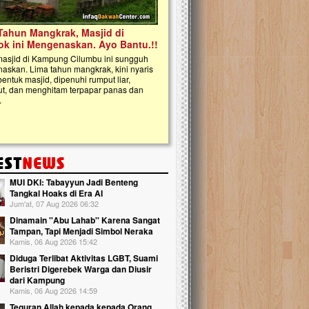
kanak Islam Terpadu (TKIT) An Najjah d
Gedung Majelis Taklim di Jonggol,...
MUI DKI: Tabayyun Jadi Benteng
Tangkal Hoaks di Era AI
Jum'at, 07 Aug 2026 06:32
Dinamain ''Abu Lahab'' Karena Sangat
Tampan, Tapi Menjadi Simbol Neraka
Kamis, 06 Aug 2026 15:42
Diduga Terlibat Aktivitas LGBT, Suami
Beristri Digerebek Warga dan Diusir
dari Kampung
Kamis, 06 Aug 2026 14:59
Teguran Allah kepada kepada Orang