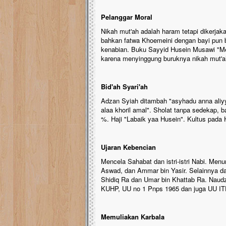
Pelanggar Moral
Nikah mut'ah adalah haram tetapi dikerjaka
bahkan fatwa Khoemeini dengan bayi pun bo
kenabian. Buku Sayyid Husein Musawi "Men
karena menyinggung buruknya nikah mut'a
Bid'ah Syari'ah
Adzan Syiah ditambah "asyhadu anna aliyya
alaa khoril amal". Sholat tanpa sedekap,
%. Haji "Labaik yaa Husein". Kultus pada 
Ujaran Kebencian
Mencela Sahabat dan istri-istri Nabi. Men
Aswad, dan Ammar bin Yasir. Selainnya d
Shidiq Ra dan Umar bin Khattab Ra. Naudz
KUHP, UU no 1 Pnps 1965 dan juga UU I
Memuliakan Karbala