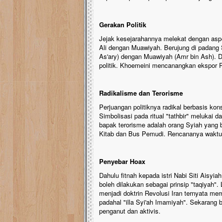
Gerakan Politik
Jejak kesejarahannya melekat dengan aspek
Ali dengan Muawiyah. Berujung di padang Sh
As'ary) dengan Muawiyah (Amr bin Ash). D
politik. Khoemeini mencanangkan ekspor R
Radikalisme dan Terorisme
Perjuangan politiknya radikal berbasis ko
Simbolisasi pada ritual "tathbir" melukai d
bapak terorisme adalah orang Syiah yang
Kitab dan Bus Pemudi. Rencananya waktu
Penyebar Hoax
Dahulu fitnah kepada istri Nabi Siti Aisyi
boleh dilakukan sebagai prinsip "taqiyah". 
menjadi doktrin Revolusi Iran ternyata me
padahal "illa Syi'ah Imamiyah". Sekarang
penganut dan aktivis.