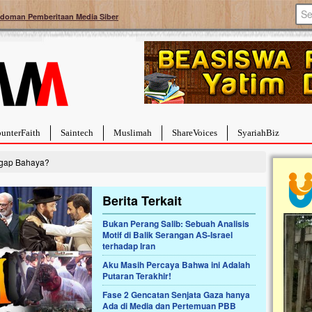
doman Pemberitaan Media Siber
unterFaith
Saintech
Muslimah
ShareVoices
SyariahBiz
gap Bahaya?
Berita Terkait
Bukan Perang Salib: Sebuah Analisis
Motif di Balik Serangan AS-Israel
a Hebat Sembuh Dari
Pales
terhadap Iran
arah
Tanga
Aku Masih Percaya Bahwa ini Adalah
dipenuhi dengan
Sahaba
Putaran Terakhir!
erat. Meskipun baru
terbaik
ayi yang imut ini harus
mengua
Fase 2 Gencatan Senjata Gaza hanya
g dahsyat, yaitu tumor
mencek
Ada di Media dan Pertemuan PBB
an...
berdona