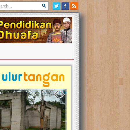
Previous slide
Next slide
tina Masih Berduka, Ayo Ulurkan
Open Donasi Wakaf Pembangu
n Bantu Mereka
Rumah Qur'an & TK Islam Terp
t, Ulurtangan mari kirimkan dukungan
Najjah di Jonggol
mu untuk warga Palestina di Gaza demi
tkan mereka menghadapi situasi
Saat ini, Ulurtangan bersama Yayasan 
am ini. Mari dukung mereka dengan
Najjahtul Islam Jonggol sedang merintis
si dengan cara:...
pembangunan Rumah Qur’an dan Tama