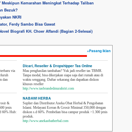
h' Meskipun Kemarahan Meningkat Terhadap Taliban
an Bezuk?
ayakan NKRI
rator, Ferdy Sambo Bisa Gawat
ovel Biografi KH. Choer Affandi (Bagian 2-Selesai)
+Pasang iklan
Dicari, Reseller & Dropshipper Tas Online
erbaru via
Mau penghasilan tambahan? Yuk jadi reseller tas TBMR.
eluruh
Tanpa modal, bisa dikerjakan siapa saja dari rumah atau di
em dan
waktu senggang. Daftar sekarang dan dapatkan diskon
khusus reseller
http://www.tasbrandedmurahriri.com
NABAWI HERBA
rosir &
Suplier dan Distributor Aneka Obat Herbal & Pengobatan
500 jenis
Islami. Melayani Eceran & Grosir Minimal 350,000 dengan
sd 60% Hub:
diskon s.d 60%. Pembelian bisa campur produk >1.300 jenis
produk.
http://www.anekaobatherbal.com