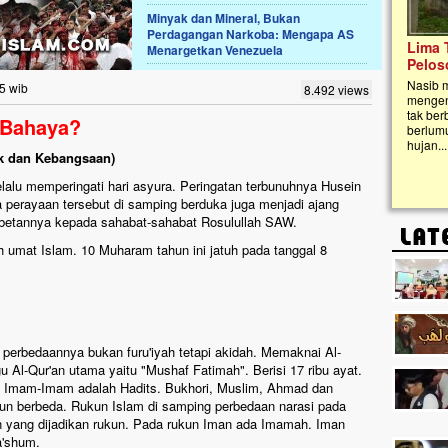
Minyak dan Mineral, Bukan
Perdagangan Narkoba: Mengapa AS
Lima Tahun Mangkrak, Masjid di
Menargetkan Venezuela
Pelosok ini Mengenaskan. Ayo Bantu.!!
Nasib masjid di Kampung Cilumbu ini sungguh
5 wib
8.492 views
mengenaskan. Lima tahun mangkrak, kini nyaris
tak berbentuk masjid, dipenuhi rumput liar,
 Bahaya?
berlumut, dan menghitam terpapar panas dan
hujan....
tik dan Kebangsaan)
alu memperingati hari asyura. Peringatan terbunuhnya Husein
 perayaan tersebut di samping berduka juga menjadi ajang
betannya kepada sahabat-sahabat Rosulullah SAW.
umat Islam. 10 Muharam tahun ini jatuh pada tanggal 8
erbedaannya bukan furu'iyah tetapi akidah. Memaknai Al-
 Al-Qur'an utama yaitu "Mushaf Fatimah". Berisi 17 ribu ayat.
an Imam-Imam adalah Hadits. Bukhori, Muslim, Ahmad dan
pun berbeda. Rukun Islam di samping perbedaan narasi pada
 yang dijadikan rukun. Pada rukun Iman ada Imamah. Iman
'shum.