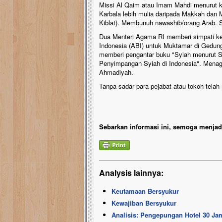
Missi Al Qaim atau Imam Mahdi menurut ki
Karbala lebih mulia daripada Makkah dan 
Kiblat). Membunuh nawashib/orang Arab.
Dua Menteri Agama RI memberi simpati ke
Indonesia (ABI) untuk Muktamar di Gedun
memberi pengantar buku "Syiah menurut S
Penyimpangan Syiah di Indonesia". Mena
Ahmadiyah.
Tanpa sadar para pejabat atau tokoh tela
Sebarkan informasi ini, semoga menjadi
Analysis lainnya:
Keutamaan Bersyukur
Kewajiban Bersyukur
Analisis: Pengepungan Hotel 30 J