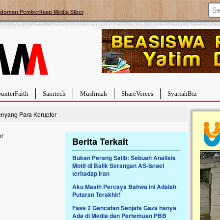
doman Pemberitaan Media Siber
unterFaith
Saintech
Muslimah
ShareVoices
SyariahBiz
enyang Para Koruptor
Berita Terkait
Bukan Perang Salib: Sebuah Analisis
Motif di Balik Serangan AS-Israel
a Hebat Sembuh Dari
Pales
terhadap Iran
arah
Tanga
Aku Masih Percaya Bahwa ini Adalah
dipenuhi dengan
Sahaba
Putaran Terakhir!
erat. Meskipun baru
terbaik
ayi yang imut ini harus
mengua
Fase 2 Gencatan Senjata Gaza hanya
g dahsyat, yaitu tumor
mencek
Ada di Media dan Pertemuan PBB
an...
berdona