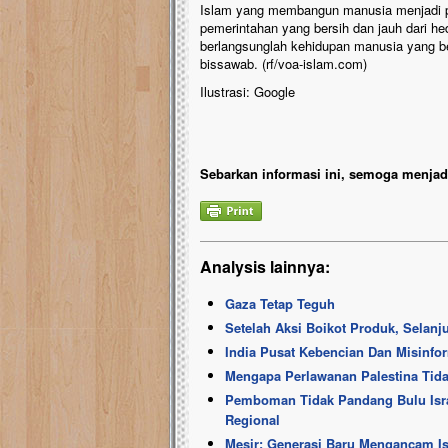
Islam yang membangun manusia menjadi pri
pemerintahan yang bersih dan jauh dari h
berlangsunglah kehidupan manusia yang b
bissawab. (rf/voa-islam.com)
Ilustrasi: Google
Sebarkan informasi ini, semoga menjadi
Analysis lainnya:
Gaza Tetap Teguh
Setelah Aksi Boikot Produk, Selan
India Pusat Kebencian Dan Misinfo
Mengapa Perlawanan Palestina Tid
Pemboman Tidak Pandang Bulu Isra
Regional
Mesir: Generasi Baru Mengancam Is