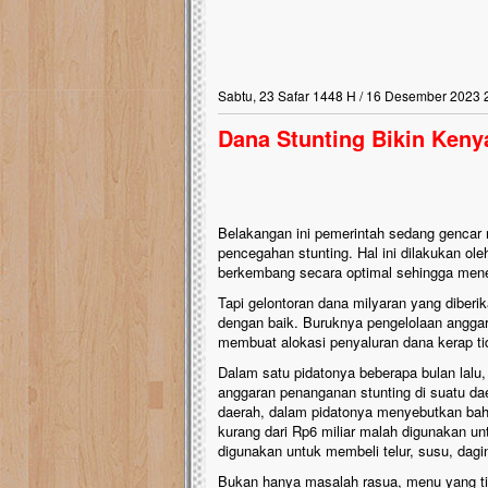
Sabtu, 23 Safar 1448 H / 16 Desember 2023 
Dana Stunting Bikin Keny
Belakangan ini pemerintah sedang gencar
pencegahan stunting. Hal ini dilakukan o
berkembang secara optimal sehingga mene
Tapi gelontoran dana milyaran yang diberi
dengan baik. Buruknya pengelolaan angga
membuat alokasi penyaluran dana kerap ti
Dalam satu pidatonya beberapa bulan lal
anggaran penanganan stunting di suatu da
daerah, dalam pidatonya menyebutkan bahw
kurang dari Rp6 miliar malah digunakan un
digunakan untuk membeli telur, susu, dagi
Bukan hanya masalah rasua, menu yang ti