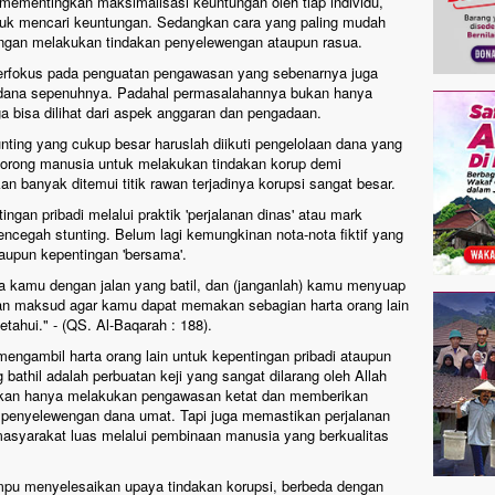
 mementingkan maksimalisasi keuntungan oleh tiap individu,
tuk mencari keuntungan. Sedangkan cara yang paling mudah
ngan melakukan tindakan penyelewengan ataupun rasua.
berfokus pada penguatan pengawasan yang sebenarnya juga
 dana sepenuhnya. Padahal permasalahannya bukan hanya
ga bisa dilihat dari aspek anggaran dan pengadaan.
ting yang cukup besar haruslah diikuti pengelolaan dana yang
dorong manusia untuk melakukan tindakan korup demi
 banyak ditemui titik rawan terjadinya korupsi sangat besar.
gan pribadi melalui praktik 'perjalanan dinas' atau mark
egah stunting. Belum lagi kemungkinan nota-nota fiktif yang
aupun kepentingan 'bersama'.
a kamu dengan jalan yang batil, dan (janganlah) kamu menyuap
gan maksud agar kamu dapat memakan sebagian harta orang lain
tahui." - (QS. Al-Baqarah : 188).
ngambil harta orang lain untuk kepentingan pribadi ataupun
 bathil adalah perbuatan keji yang sangat dilarang oleh Allah
bukan hanya melakukan pengawasan ketat dan memberikan
 penyelewengan dana umat. Tapi juga memastikan perjalanan
masyarakat luas melalui pembinaan manusia yang berkualitas
pu menyelesaikan upaya tindakan korupsi, berbeda dengan