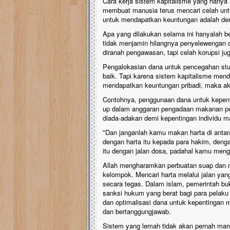
Cara kerja sistem kapitalisme yang hanya
membuat manusia terus mencari celah un
untuk mendapatkan keuntungan adalah de
Apa yang dilakukan selama ini hanyalah 
tidak menjamin hilangnya penyelewengan
diranah pengawasan, tapi celah korupsi ju
Pengalokasian dana untuk pencegahan stun
baik. Tapi karena sistem kapitalisme men
mendapatkan keuntungan pribadi, maka akan
Contohnya, penggunaan dana untuk kepentin
up dalam anggaran pengadaan makanan penc
diada-adakan demi kepentingan individu m
"Dan janganlah kamu makan harta di antar
dengan harta itu kepada para hakim, den
itu dengan jalan dosa, padahal kamu menge
Allah mengharamkan perbuatan suap dan me
kelompok. Mencari harta melalui jalan yang
secara tegas. Dalam islam, pemerintah 
sanksi hukum yang berat bagi para pelaku
dan optimalisasi dana untuk kepentingan 
dan bertanggungjawab.
Sistem yang lemah tidak akan pernah mam