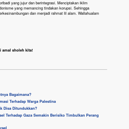
badi yang jujur dan berintegrasi. Menciptakan iklim
edonisme yang memancing tindakan korupsi. Sehingga
erkesinambungan dan menjadi rahmat lil alam. Wallahualam
 amal sholeh kita!
jutnya Bagaimana?
rmasi Terhadap Warga Palestina
ak Disa Ditundukkan?
el Terhadap Gaza Semakin Berisiko Timbulkan Perang
rael