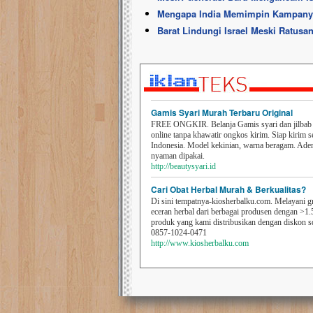
Mengapa India Memimpin Kampanye 
Barat Lindungi Israel Meski Ratus
Gamis Syari Murah Terbaru Original
FREE ONGKIR. Belanja Gamis syari dan jilbab t
online tanpa khawatir ongkos kirim. Siap kirim s
Indonesia. Model kekinian, warna beragam. Ad
nyaman dipakai.
http://beautysyari.id
Cari Obat Herbal Murah & Berkualitas?
Di sini tempatnya-kiosherbalku.com. Melayani g
eceran herbal dari berbagai produsen dengan >1.
produk yang kami distribusikan dengan diskon 
0857-1024-0471
http://www.kiosherbalku.com