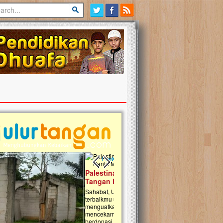
Previous slide
Next slide
tina Masih Berduka, Ayo Ulurkan
Open Donasi Wakaf Pembangu
n Bantu Mereka
Rumah Qur'an & TK Islam Terp
t, Ulurtangan mari kirimkan dukungan
Najjah di Jonggol
mu untuk warga Palestina di Gaza demi
tkan mereka menghadapi situasi
Saat ini, Ulurtangan bersama Yayasan 
am ini. Mari dukung mereka dengan
Najjahtul Islam Jonggol sedang merintis
si dengan cara:...
pembangunan Rumah Qur’an dan Tama