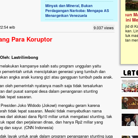
Minyak dan Mineral, Bukan
Perdagangan Narkoba: Mengapa AS
Lima Tahun Mangkrak, Masjid di
Menargetkan Venezuela
Pelosok ini Mengenaskan. Ayo Bantu.!!
Nasib masjid di Kampung Cilumbu ini sungguh
22:54 wib
9.037 views
mengenaskan. Lima tahun mangkrak, kini nyaris
tak berbentuk masjid, dipenuhi rumput liar,
ang Para Koruptor
berlumut, dan menghitam terpapar panas dan
hujan....
Oleh: Lastrilimbong
 melakukan kampanye salah satu program unggulan yaitu
leh pemerintah untuk menciptakan generasi yang tumbuh dan
kan angka anak kurang gizi atau gangguan tumbuh pada anak.
kan oleh pemerintah nyatanya masih saja tidak tersalurkan
ran dari pusat sampai desa dalam penanganan stunting
dak tepat sasaran.
u, Presiden Joko Widodo (Jokowi) mengaku geram karena
erah tidak tepat sasaran. Meski tidak menyebutkan nama
a dari alokasi dana Rp10 miliar untuk mengatasi stunting, tak
tuk rapat dan perjalanan dinas, dan hanya Rp2 miliar yang
ng dan sayur. (CNN Indonesia)
dak layak untuk anak dalam program penanganan stunting juga