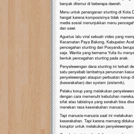
banyak ditemui di beberapa daerah.
Menu untuk penanganan stunting di Kota D
hangat karena komposisinya tidak memenuhi
media sosial menunjukkan menu pencegah s
dan sawi.
Agustus lalu viral sebuah video yang me
Kecamatan Paya Bakong, Kabupaten Ace
pencegahan stunting dari Posyandu berupa 
saja. Wanita yang bernama Yulia itu meny
bentuk pencegahan stunting pada anak.
Penyelewengan dana stunting ini terkait d
satu penyebab lambatnya penurunan kasus
penyelewengan ataupun perbuatan korup di
(keserakahan) dan system (sistemik).
Pelaku korup yang melakukan penyeleweng
dengan cara memenuhi kebutuhan mereka.
sifat atau tabiatnya yang serakah bisa di
menekan rasa keserakahan manusia.
Tapi manusia-manusia saat ini melakukan 
keserakahan. Tapi karena memang didukun
koruptor untuk melakukan penyelewengan 