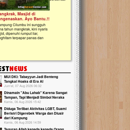
kanak Islam Terpadu (TKIT) An Najjah d
Gedung Majelis Taklim di Jonggol,...
MUI DKI: Tabayyun Jadi Benteng
Tangkal Hoaks di Era AI
Jum'at, 07 Aug 2026 06:32
Dinamain ''Abu Lahab'' Karena Sangat
Tampan, Tapi Menjadi Simbol Neraka
Kamis, 06 Aug 2026 15:42
Diduga Terlibat Aktivitas LGBT, Suami
Beristri Digerebek Warga dan Diusir
dari Kampung
Kamis, 06 Aug 2026 14:59
Teguran Allah kepada kepada Orang