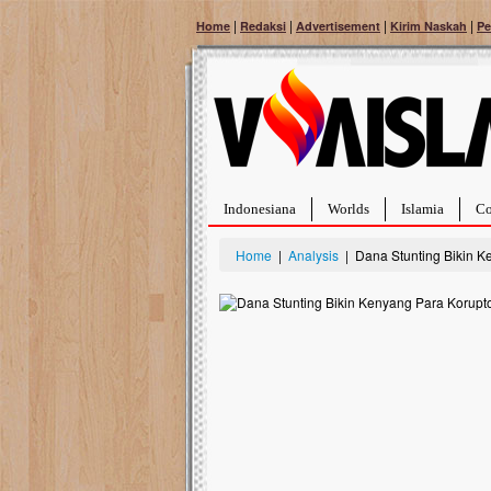
|
|
|
|
Home
Redaksi
Advertisement
Kirim Naskah
Pe
Indonesiana
Worlds
Islamia
Co
Home
|
Analysis
| Dana Stunting Bikin K
Bantu Naura, Balit
Tumor Pembuluh D
Hidup Naura Salsabila 
rintangan yang sangat b
berusia sepuluh bulan, b
menghadapi penyakit yan
pembuluh darah berukur