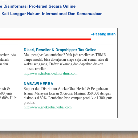
Disinformasi Pro-Israel Secara Online
an Kali Langgar Hukum Internasional Dan Kemanusiaan
+Pasang iklan
Dicari, Reseller & Dropshipper Tas Online
erbaru via
Mau penghasilan tambahan? Yuk jadi reseller tas TBMR.
eluruh
Tanpa modal, bisa dikerjakan siapa saja dari rumah atau di
em dan
waktu senggang. Daftar sekarang dan dapatkan diskon
khusus reseller
http://www.tasbrandedmurahriri.com
NABAWI HERBA
rosir &
Suplier dan Distributor Aneka Obat Herbal & Pengobatan
500 jenis
Islami. Melayani Eceran & Grosir Minimal 350,000 dengan
sd 60% Hub:
diskon s.d 60%. Pembelian bisa campur produk >1.300 jenis
produk.
http://www.anekaobatherbal.com