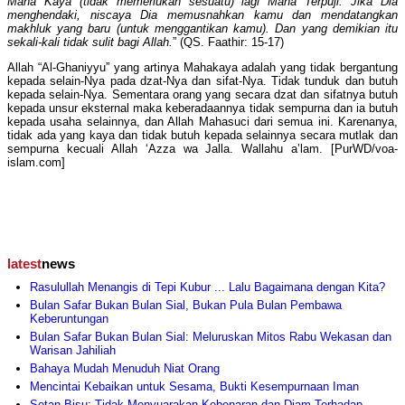
Maha Kaya (tidak memerlukan sesuatu) lagi Maha Terpuji. Jika Dia
menghendaki, niscaya Dia memusnahkan kamu dan mendatangkan
makhluk yang baru (untuk menggantikan kamu). Dan yang demikian itu
sekali-kali tidak sulit bagi Allah.
” (QS. Faathir: 15-17)
Allah “Al-Ghaniyyu” yang artinya Mahakaya adalah yang tidak bergantung
kepada selain-Nya pada dzat-Nya dan sifat-Nya. Tidak tunduk dan butuh
kepada selain-Nya. Sementara orang yang secara dzat dan sifatnya butuh
kepada unsur eksternal maka keberadaannya tidak sempurna dan ia butuh
kepada usaha selainnya, dan Allah Mahasuci dari semua ini. Karenanya,
tidak ada yang kaya dan tidak butuh kepada selainnya secara mutlak dan
sempurna kecuali Allah ‘Azza wa Jalla. Wallahu a’lam. [PurWD/voa-
islam.com]
latest
news
Rasulullah Menangis di Tepi Kubur ... Lalu Bagaimana dengan Kita?
Bulan Safar Bukan Bulan Sial, Bukan Pula Bulan Pembawa
Keberuntungan
Bulan Safar Bukan Bulan Sial: Meluruskan Mitos Rabu Wekasan dan
Warisan Jahiliah
Bahaya Mudah Menuduh Niat Orang
Mencintai Kebaikan untuk Sesama, Bukti Kesempurnaan Iman
Setan Bisu: Tidak Menyuarakan Kebenaran dan Diam Terhadap