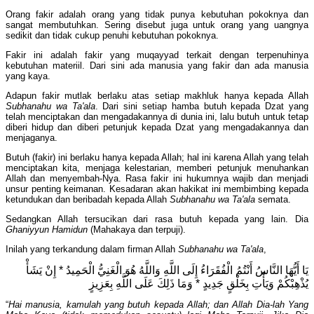
Orang fakir adalah orang yang tidak punya kebutuhan pokoknya dan
sangat membutuhkan. Sering disebut juga untuk orang yang uangnya
sedikit dan tidak cukup penuhi kebutuhan pokoknya.
Fakir ini adalah fakir yang muqayyad terkait dengan terpenuhinya
kebutuhan materiil. Dari sini ada manusia yang fakir dan ada manusia
yang kaya.
Adapun fakir mutlak berlaku atas setiap makhluk hanya kepada Allah
Subhanahu wa Ta'ala
. Dari sini setiap hamba butuh kepada Dzat yang
telah menciptakan dan mengadakannya di dunia ini, lalu butuh untuk tetap
diberi hidup dan diberi petunjuk kepada Dzat yang mengadakannya dan
menjaganya.
Butuh (fakir) ini berlaku hanya kepada Allah; hal ini karena Allah yang telah
menciptakan kita, menjaga kelestarian, memberi petunjuk menuhankan
Allah dan menyembah-Nya. Rasa fakir ini hukumnya wajib dan menjadi
unsur penting keimanan. Kesadaran akan hakikat ini membimbing kepada
ketundukan dan beribadah kepada Allah
Subhanahu wa Ta'ala
semata.
Sedangkan Allah tersucikan dari rasa butuh kepada yang lain. Dia
Ghaniyyun Hamidun
(Mahakaya dan terpuji).
Inilah yang terkandung dalam firman Allah
Subhanahu wa Ta'ala
,
يَا أَيُّهَا النَّاسُ أَنْتُمُ الْفُقَرَاءُ إِلَى اللَّهِ وَاللَّهُ هُوَ الْغَنِيُّ الْحَمِيدُ * إِنْ يَشَأْ
يُذْهِبْكُمْ وَيَأْتِ بِخَلْقٍ جَدِيدٍ * وَمَا ذَلِكَ عَلَى اللَّهِ بِعَزِيزٍ
“
Hai manusia, kamulah yang butuh kepada Allah; dan Allah Dia-lah Yang