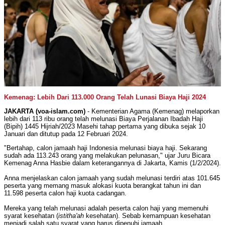
Kemenag: Lebih Dari 113.000 Orang Telah Lunasi Biaya Haji 2024
JAKARTA (voa-islam.com)
- Kementerian Agama (Kemenag) melaporkan
lebih dari 113 ribu orang telah melunasi Biaya Perjalanan Ibadah Haji
(Bipih) 1445 Hijriah/2023 Masehi tahap pertama yang dibuka sejak 10
Januari dan ditutup pada 12 Februari 2024.
"Bertahap, calon jamaah haji Indonesia melunasi biaya haji. Sekarang
sudah ada 113.243 orang yang melakukan pelunasan," ujar Juru Bicara
Kemenag Anna Hasbie dalam keterangannya di Jakarta, Kamis (1/2/2024).
Anna menjelaskan calon jamaah yang sudah melunasi terdiri atas 101.645
peserta yang memang masuk alokasi kuota berangkat tahun ini dan
11.598 peserta calon haji kuota cadangan.
Mereka yang telah melunasi adalah peserta calon haji yang memenuhi
syarat kesehatan (
istitha'ah
kesehatan). Sebab kemampuan kesehatan
menjadi salah satu syarat yang harus dipenuhi jamaah.