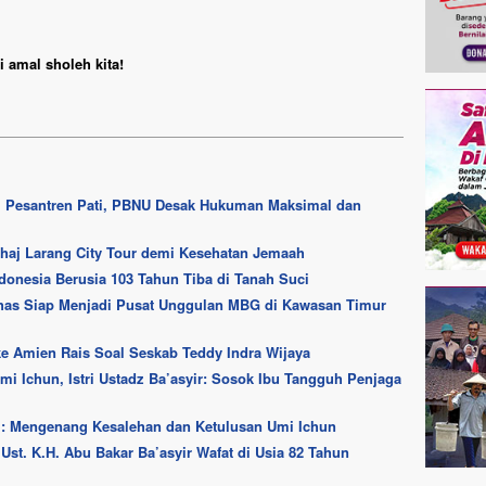
 amal sholeh kita!
i Pesantren Pati, PBNU Desak Hukuman Maksimal dan
haj Larang City Tour demi Kesehatan Jemaah
ndonesia Berusia 103 Tahun Tiba di Tanah Suci
has Siap Menjadi Pusat Unggulan MBG di Kawasan Timur
e Amien Rais Soal Seskab Teddy Indra Wijaya
i Ichun, Istri Ustadz Ba’asyir: Sosok Ibu Tangguh Penjaga
i: Mengenang Kesalehan dan Ketulusan Umi Ichun
i Ust. K.H. Abu Bakar Ba’asyir Wafat di Usia 82 Tahun