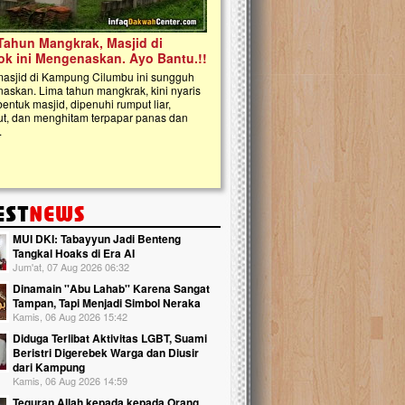
kanak Islam Terpadu (TKIT) An Najjah d
Gedung Majelis Taklim di Jonggol,...
MUI DKI: Tabayyun Jadi Benteng
Tangkal Hoaks di Era AI
Jum'at, 07 Aug 2026 06:32
Dinamain ''Abu Lahab'' Karena Sangat
Tampan, Tapi Menjadi Simbol Neraka
Kamis, 06 Aug 2026 15:42
Diduga Terlibat Aktivitas LGBT, Suami
Beristri Digerebek Warga dan Diusir
dari Kampung
Kamis, 06 Aug 2026 14:59
Teguran Allah kepada kepada Orang