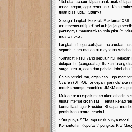
​"Sehebat apapun kiprah anak-anak di lap
tanda tangan, agak berat naik. Kalau bahasa
tidak bisa juga," tuturnya.
​Sebagai langkah konkret, Muktamar XXIII
(entrepreneurship) di seluruh jenjang pend
pentingnya menanamkan pola pikir (minds
muatan lokal.
​Langkah ini juga bertujuan meluruskan n
sejarah Islam mencatat mayoritas sahaba
​"Sahabat Rasul yang sepuluh itu, delapan
delapan itu (pengusaha). Itu kan jarang d
surga neraka, dosa dan pahala, tobat dan is
​​Selain pendidikan, organisasi juga memp
Syariah (BPRS). Ke depan, para dai akan 
mereka mampu membina UMKM sekaligus m
​Muktamar ini diperkirakan akan dihadiri ol
unsur internal organisasi. Terkait kehadir
komunikasi agar Presiden RI dapat membe
pembukaan acara tersebut.
​"Kita punya SDM, tapi tidak punya moda
Kementerian Koperasi," pungkas Kiai Masy