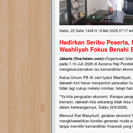
Sabtu, 22 Safar 1448 H / 9 Mei 2026 07:17 wi
Hadirkan Seribu Peserta, 
Washliyah Fokus Benahi
Jakarta (Voa-Islam.com)--
Organisasi Isla
pada 7-10 Juli 2026 di Asrama Haji Pondok 
mengarusutamakan isu kemandirian ekono
​Ketua Umum PB Al Jam’iyatul Washliyah
dakwah kini harus menyentuh persoalan f
tidak lagi cukup melalui mimbar, tetapi h
​"Ya kita penguatan ekonomi. Kenapa peng
kemarin, dakwah kita sekarang tidak bisa la
dalam keterangannya, Sabtu (9/5/2026).
​Menurut Kiai Masyhuril, gerakan ekonomi 
mengkhawatirkan kondisi generasi muda saa
tanpa memiliki kemandirian finansial yang