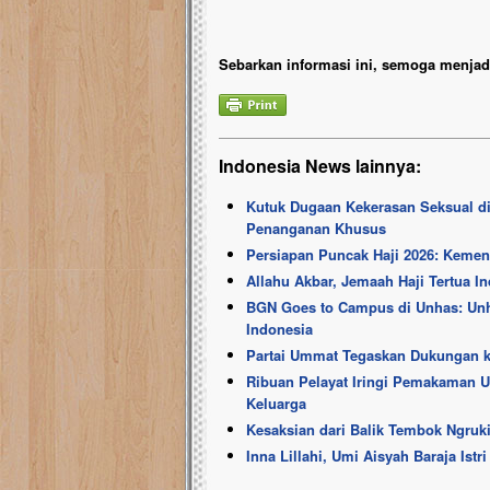
Sebarkan informasi ini, semoga menjadi
Indonesia News lainnya:
Kutuk Dugaan Kekerasan Seksual d
Penanganan Khusus
Persiapan Puncak Haji 2026: Kemen
Allahu Akbar, Jemaah Haji Tertua I
BGN Goes to Campus di Unhas: Un
Indonesia
Partai Ummat Tegaskan Dukungan k
Ribuan Pelayat Iringi Pemakaman Um
Keluarga
Kesaksian dari Balik Tembok Ngruk
Inna Lillahi, Umi Aisyah Baraja Istr