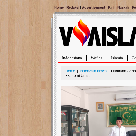
|
|
|
|
Home
Redaksi
Advertisement
Kirim Naskah
Pe
Indonesiana
Worlds
Islamia
Co
Home
|
Indonesia News
| Hadirkan Serib
Ekonomi Umat
Bantu Naura, Balit
Tumor Pembuluh D
Hidup Naura Salsabila 
rintangan yang sangat b
berusia sepuluh bulan, b
menghadapi penyakit yan
pembuluh darah berukur