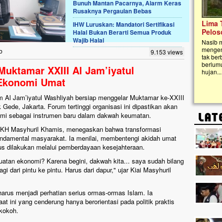
Bunuh Mantan Pacarnya, Alarm Keras
Rusaknya Pergaulan Bebas
Lima Tahun Mangkrak, Masjid di
IHW Luruskan: Mandatori Sertifikasi
Pelosok ini Mengenaskan. Ayo Bantu.!!
Halal Bukan Berarti Semua Produk
Wajib Halal
Nasib masjid di Kampung Cilumbu ini sungguh
mengenaskan. Lima tahun mangkrak, kini nyaris
b
9.153 views
tak berbentuk masjid, dipenuhi rumput liar,
berlumut, dan menghitam terpapar panas dan
Muktamar XXIII Al Jam’iyatul
hujan....
 Ekonomi Umat
m Al Jam’iyatul Washliyah bersiap menggelar Muktamar ke-XXIII
Gede, Jakarta. Forum tertinggi organisasi ini dipastikan akan
mi sebagai instrumen baru dalam dakwah keumatan.
, KH Masyhuril Khamis, menegaskan bahwa transformasi
undamental masyarakat. Ia menilai, membentengi akidah umat
arus dilakukan melalui pemberdayaan kesejahteraan.
uatan ekonomi? Karena begini, dakwah kita... saya sudah bilang
gi dari pintu ke pintu. Harus dari dapur," ujar Kiai Masyhuril
harus menjadi perhatian serius ormas-ormas Islam. Ia
t ini yang cenderung hanya berorientasi pada politik praktis
 kokoh.