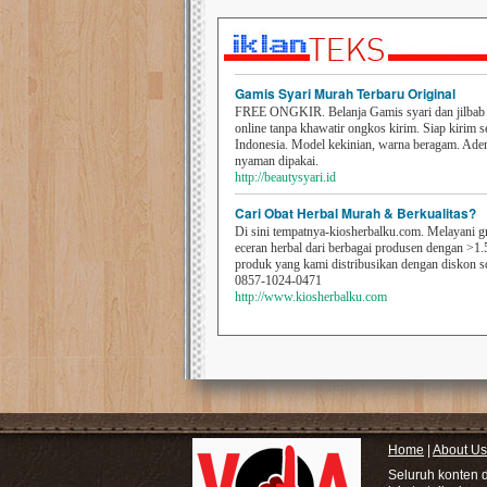
Gamis Syari Murah Terbaru Original
FREE ONGKIR. Belanja Gamis syari dan jilbab t
online tanpa khawatir ongkos kirim. Siap kirim s
Indonesia. Model kekinian, warna beragam. Ad
nyaman dipakai.
http://beautysyari.id
Cari Obat Herbal Murah & Berkualitas?
Di sini tempatnya-kiosherbalku.com. Melayani g
eceran herbal dari berbagai produsen dengan >1.
produk yang kami distribusikan dengan diskon 
0857-1024-0471
http://www.kiosherbalku.com
Home
|
About Us
Seluruh konten 