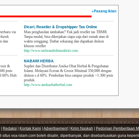
+Pasang iklan
Dicari, Reseller & Dropshipper Tas Online
erbaru via
Mau penghasilan tambahan? Yuk jadi reseller tas TBMR.
eluruh
Tanpa modal, bisa dikerjakan siapa saja dari rumah atau di
em dan
waktu senggang. Daftar sekarang dan dapatkan diskon
khusus reseller
http://www.tasbrandedmurahriri.com
NABAWI HERBA
rosir &
Suplier dan Distributor Aneka Obat Herbal & Pengobatan
500 jenis
Islami. Melayani Eceran & Grosir Minimal 350,000 dengan
sd 60% Hub:
diskon s.d 60%. Pembelian bisa campur produk >1.300 jenis
produk.
http://www.anekaobatherbal.com
|
Redaksi
|
Kontak Kami
|
Advertisement
|
Kirim Naskah
|
Pedoman Pemberitaan Me
di situs voa-islam.com boleh disalin, diperbanyak, dan disebarluaskan guna kepe