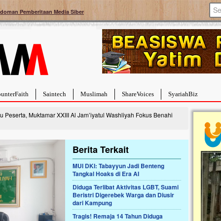
doman Pemberitaan Media Siber
unterFaith
Saintech
Muslimah
ShareVoices
SyariahBiz
u Peserta, Muktamar XXIII Al Jam’iyatul Washliyah Fokus Benahi
Berita Terkait
MUI DKI: Tabayyun Jadi Benteng
a Hebat Sembuh Dari
Pales
Tangkal Hoaks di Era AI
arah
Tanga
Diduga Terlibat Aktivitas LGBT, Suami
dipenuhi dengan
Sahaba
Beristri Digerebek Warga dan Diusir
erat. Meskipun baru
terbaik
dari Kampung
ayi yang imut ini harus
mengua
g dahsyat, yaitu tumor
mencek
Tragis! Remaja 14 Tahun Diduga
an...
berdona