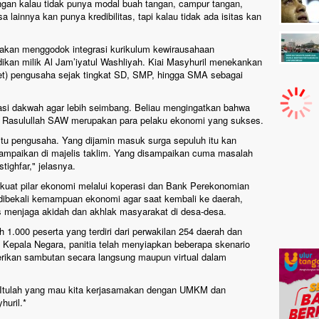
angan kalau tidak punya modal buah tangan, campur tangan,
 lainnya kan punya kredibilitas, tapi kalau tidak ada isitas kan
 akan menggodok integrasi kurikulum kewirausahaan
idikan milik Al Jam’iyatul Washliyah. Kiai Masyhuril menekankan
et) pengusaha sejak tingkat SD, SMP, hingga SMA sebagai
arasi dakwah agar lebih seimbang. Beliau mengingatkan bahwa
t Rasulullah SAW merupakan para pelaku ekonomi yang sukses.
 itu pengusaha. Yang dijamin masuk surga sepuluh itu kan
isampaikan di majelis taklim. Yang disampaikan cuma masalah
tighfar," jelasnya.
erkuat pilar ekonomi melalui koperasi dan Bank Perekonomian
dibekali kemampuan ekonomi agar saat kembali ke daerah,
enjaga akidah dan akhlak masyarakat di desa-desa.
eh 1.000 peserta yang terdiri dari perwakilan 254 daerah dan
an Kepala Negara, panitia telah menyiapkan beberapa skenario
rikan sambutan secara langsung maupun virtual dalam
l. Itulah yang mau kita kerjasamakan dengan UMKM dan
huril.*