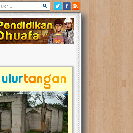
Previous slide
Next slide
tina Masih Berduka, Ayo Ulurkan
Open Donasi Wakaf Pembangu
n Bantu Mereka
Rumah Qur'an & TK Islam Terp
t, Ulurtangan mari kirimkan dukungan
Najjah di Jonggol
mu untuk warga Palestina di Gaza demi
tkan mereka menghadapi situasi
Saat ini, Ulurtangan bersama Yayasan 
am ini. Mari dukung mereka dengan
Najjahtul Islam Jonggol sedang merintis
si dengan cara:...
pembangunan Rumah Qur’an dan Tama