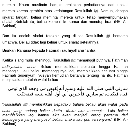
mereka. Kaum muslimin hampir teralihkan perhatiannya dari shalat
mereka karena gembira atas kedatangan Rasulullah ﷺ. Namun, dengan
isyarat tangan, beliau meminta mereka untuk tetap menyempurnakan
shalat. Setelah itu, beliau kembali ke kamar dan menutup tirai. (HR. Al-
Bukhari)
Dan itu adalah shalat terakhir yang dilihat Rasulullah ﷺ bersama
umatnya. Beliau tidak lagi keluar untuk shalat setelahnya.
Bisikan Rahasia kepada Fatimah radhiyallahu ‘anha
Ketika siang mulai meninggi, Rasulullah ﷺ memanggil putrinya, Fathimah
radhiyallahu ‘anha
. Beliau membisikkan sesuatu hingga Fatimah
menangis. Lalu beliau memanggilnya lagi, membisikkan sesuatu hingga
Fatimah tersenyum. ‘Aisyah kemudian bertanya tentang hal itu. Fatimah
menjelaskan setelah wafat beliau:
سارني النبي صلى الله عليه وسلم أنه يُقبض في وجعه الذي توفي
فيه، فبكيت، ثم سارني فأخبرني أني أول أهله يتبعه فضحكت
“
Rasulullah
ﷺ
membisikkan kepadaku bahwa beliau akan wafat pada
sakit yang sedang beliau derita. Maka aku menangis. Lalu beliau
membisikkan lagi bahwa aku akan menjadi orang pertama dari
keluarganya yang menyusul beliau, maka aku pun tersenyum.
” (HR. Al-
Bukhari)