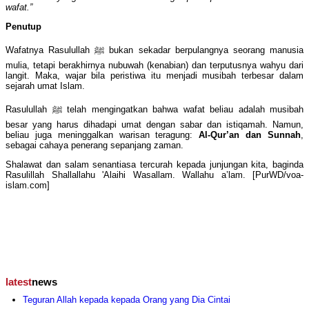
wafat.”
Penutup
Wafatnya Rasulullah ﷺ bukan sekadar berpulangnya seorang manusia
mulia, tetapi berakhirnya nubuwah (kenabian) dan terputusnya wahyu dari
langit. Maka, wajar bila peristiwa itu menjadi musibah terbesar dalam
sejarah umat Islam.
Rasulullah ﷺ telah mengingatkan bahwa wafat beliau adalah musibah
besar yang harus dihadapi umat dengan sabar dan istiqamah. Namun,
beliau juga meninggalkan warisan teragung:
Al-Qur’an dan Sunnah
,
sebagai cahaya penerang sepanjang zaman.
Shalawat dan salam senantiasa tercurah kepada junjungan kita, baginda
Rasulillah Shallallahu 'Alaihi Wasallam. Wallahu a’lam. [PurWD/voa-
islam.com]
latest
news
Teguran Allah kepada kepada Orang yang Dia Cintai