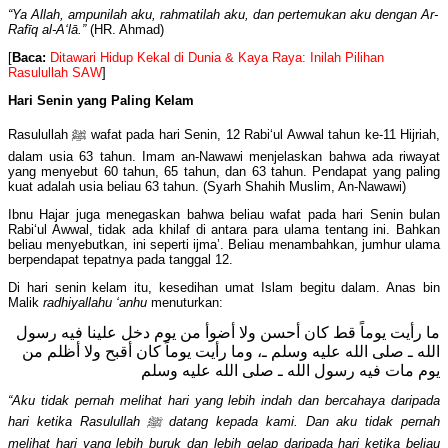
“Ya Allah, ampunilah aku, rahmatilah aku, dan pertemukan aku dengan Ar-
Rafīq al-A‘lā.”
(HR. Ahmad)
[
Baca:
Ditawari Hidup Kekal di Dunia & Kaya Raya: Inilah Pilihan
Rasulullah SAW
]
Hari Senin yang Paling Kelam
Rasulullah ﷺ wafat pada hari Senin, 12 Rabi‘ul Awwal tahun ke-11 Hijriah,
dalam usia 63 tahun. Imam an-Nawawi menjelaskan bahwa ada riwayat
yang menyebut 60 tahun, 65 tahun, dan 63 tahun. Pendapat yang paling
kuat adalah usia beliau 63 tahun. (Syarh Shahih Muslim, An-Nawawi)
Ibnu Hajar juga menegaskan bahwa beliau wafat pada hari Senin bulan
Rabi‘ul Awwal, tidak ada khilaf di antara para ulama tentang ini. Bahkan
beliau menyebutkan, ini seperti ijma’. Beliau menambahkan, jumhur ulama
berpendapat tepatnya pada tanggal 12.
Di hari senin kelam itu, kesedihan umat Islam begitu dalam. Anas bin
Malik
radhiyallahu ‘anhu
menuturkan:
ما رأيت يوماً قط كان أحسن ولا أضوأ من يوم دخل علينا فيه رسول
الله ـ صلى الله عليه وسلم ـ، وما رأيت يوماً كان أقبح ولا أظلم من
يوم مات فيه رسول الله ـ صلى الله عليه وسلم
“Aku tidak pernah melihat hari yang lebih indah dan bercahaya daripada
hari ketika Rasulullah
ﷺ
datang kepada kami. Dan aku tidak pernah
melihat hari yang lebih buruk dan lebih gelap daripada hari ketika beliau