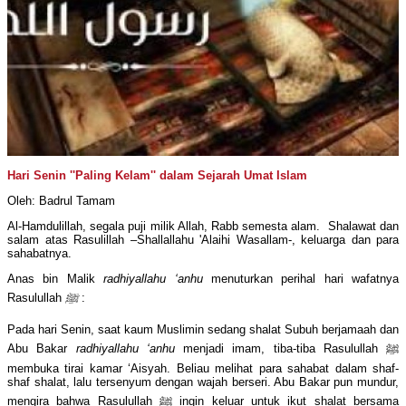
Hari Senin ''Paling Kelam'' dalam Sejarah Umat Islam
Oleh: Badrul Tamam
Al-Hamdulillah, segala puji milik Allah, Rabb semesta alam. Shalawat dan
salam atas Rasulillah –Shallallahu 'Alaihi Wasallam-, keluarga dan para
sahabatnya.
Anas bin Malik
radhiyallahu ‘anhu
menuturkan perihal hari wafatnya
Rasulullah
ﷺ
:
Pada hari Senin, saat kaum Muslimin sedang shalat Subuh berjamaah dan
Abu Bakar
radhiyallahu ‘anhu
menjadi imam, tiba-tiba Rasulullah ﷺ
membuka tirai kamar ‘Aisyah. Beliau melihat para sahabat dalam shaf-
shaf shalat, lalu tersenyum dengan wajah berseri. Abu Bakar pun mundur,
mengira bahwa Rasulullah ﷺ ingin keluar untuk ikut shalat bersama