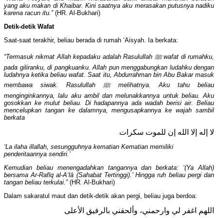
yang aku makan di Khaibar. Kini saatnya aku merasakan putusnya nadiku
karena racun itu.”
(HR. Al-Bukhari)
Detik-detik Wafat
Saat-saat terakhir, beliau berada di rumah ‘Aisyah. Ia berkata:
“Termasuk nikmat Allah kepadaku adalah Rasulullah
ﷺ
wafat di rumahku,
pada giliranku, di pangkuanku. Allah pun menggabungkan ludahku dengan
ludahnya ketika beliau wafat. Saat itu, Abdurrahman bin Abu Bakar masuk
membawa siwak. Rasulullah
ﷺ
melihatnya. Aku tahu beliau
menginginkannya, lalu aku ambil dan melunakkannya untuk beliau. Aku
gosokkan ke mulut beliau. Di hadapannya ada wadah berisi air. Beliau
mencelupkan tangan ke dalamnya, mengusapkannya ke wajah sambil
berkata
لا إله إلا الله إن للموت سكرات
‘La ilaha illallah, sesungguhnya kematian Kematian memiliki
penderitaannya sendiri.’
Kemudian beliau menengadahkan tangannya dan berkata: ‘(Ya Allah)
bersama Ar-Rafīq al-A‘lā (Sahabat Tertinggi).’ Hingga ruh beliau pergi dan
tangan beliau terkulai.”
(HR. Al-Bukhari)
Dalam sakaratul maut dan detik-detik akan pergi, beliau juga berdoa:
اللهم اغفر لي وارحمني، وألحقني بالرفيق الأعلى