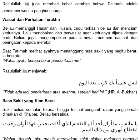
Rasulullah ﷺ juga memberi kabar gembira bahwa Fatimah adalah
pemimpin wanita penghuni surga.
Wasiat dan Perhatian Terakhir
Beliau memanggil Hasan dan Husain, cucu terkasih beliau dan mencium
keduanya. Lalu mendoakan dan berwasiat agar keduanya dijaga dengan
baik. Beliau juga mengumpulkan para istrinya, memberi nasihat dan
peringatan kepada mereka.
Saat Fatimah melihat ayahnya menanggung rasa sakit yang begitu berat,
ia berkata:
"Wahai ayah, betapa berat penderitaanmu!"
Rasulullah ﷺ menjawab:
ليس على أبيك كرب بعد اليوم
"Tidak ada lagi penderitaan atas ayahmu setelah hari ini."
(HR. Al-Bukhari)
Rasa Sakit yang Kian Berat
Sakit beliau semakin terasa, hingga terlihat pengaruh racun yang pernah
dimakan di Khaibar. Beliau bersabda:
يا عائشة، ما أزال أجد ألم الطعام الذي أكلت بخيبر، فهذا أوان وجدت
انقطاع أبهري من ذلك السم
“Wahai ‘Aisyah, aku masih merasakan sakit akibat makanan beracun