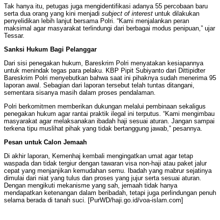
Tak hanya itu, petugas juga mengidentifikasi adanya 55 percobaan baru
serta dua orang yang kini menjadi
subject of interest
untuk dilakukan
penyelidikan lebih lanjut bersama Polri. “Kami menjalankan peran
maksimal agar masyarakat terlindungi dari berbagai modus penipuan,” ujar
Tessar.
Sanksi Hukum Bagi Pelanggar
Dari sisi penegakan hukum, Bareskrim Polri menyatakan kesiapannya
untuk menindak tegas para pelaku. KBP Pipit Subiyanto dari Dittipidter
Bareskrim Polri menyebutkan bahwa saat ini pihaknya sudah menerima 95
laporan awal. Sebagian dari laporan tersebut telah tuntas ditangani,
sementara sisanya masih dalam proses pendalaman.
Polri berkomitmen memberikan dukungan melalui pembinaan sekaligus
penegakan hukum agar rantai praktik ilegal ini terputus. “Kami mengimbau
masyarakat agar melaksanakan ibadah haji sesuai aturan. Jangan sampai
terkena tipu muslihat pihak yang tidak bertanggung jawab,” pesannya.
Pesan untuk Calon Jemaah
Di akhir laporan, Kemenhaj kembali mengingatkan umat agar tetap
waspada dan tidak tergiur dengan tawaran visa non-haji atau paket jalur
cepat yang menjanjikan kemudahan semu. Ibadah yang mabrur sejatinya
dimulai dari niat yang tulus dan proses yang jujur serta sesuai aturan.
Dengan mengikuti mekanisme yang sah, jemaah tidak hanya
mendapatkan ketenangan dalam beribadah, tetapi juga perlindungan penuh
selama berada di tanah suci. [PurWD/haji.go.id/voa-islam.com]