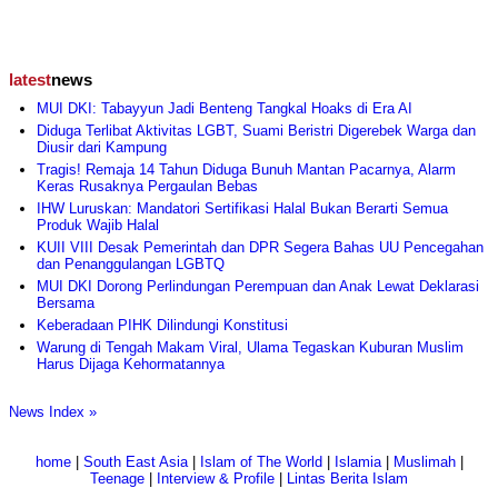
latest
news
MUI DKI: Tabayyun Jadi Benteng Tangkal Hoaks di Era AI
Diduga Terlibat Aktivitas LGBT, Suami Beristri Digerebek Warga dan
Diusir dari Kampung
Tragis! Remaja 14 Tahun Diduga Bunuh Mantan Pacarnya, Alarm
Keras Rusaknya Pergaulan Bebas
IHW Luruskan: Mandatori Sertifikasi Halal Bukan Berarti Semua
Produk Wajib Halal
KUII VIII Desak Pemerintah dan DPR Segera Bahas UU Pencegahan
dan Penanggulangan LGBTQ
MUI DKI Dorong Perlindungan Perempuan dan Anak Lewat Deklarasi
Bersama
Keberadaan PIHK Dilindungi Konstitusi
Warung di Tengah Makam Viral, Ulama Tegaskan Kuburan Muslim
Harus Dijaga Kehormatannya
News Index »
home
|
South East Asia
|
Islam of The World
|
Islamia
|
Muslimah
|
Teenage
|
Interview & Profile
|
Lintas Berita Islam