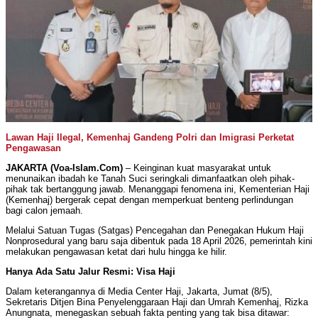
Lawan Haji Ilegal, Kemenhaj Gandeng Polri dan Imigrasi Perketat
Pengawasan
JAKARTA (Voa-Islam.Com)
– Keinginan kuat masyarakat untuk
menunaikan ibadah ke Tanah Suci seringkali dimanfaatkan oleh pihak-
pihak tak bertanggung jawab. Menanggapi fenomena ini, Kementerian Haji
(Kemenhaj) bergerak cepat dengan memperkuat benteng perlindungan
bagi calon jemaah.
Melalui Satuan Tugas (Satgas) Pencegahan dan Penegakan Hukum Haji
Nonprosedural yang baru saja dibentuk pada 18 April 2026, pemerintah kini
melakukan pengawasan ketat dari hulu hingga ke hilir.
Hanya Ada Satu Jalur Resmi: Visa Haji
Dalam keterangannya di Media Center Haji, Jakarta, Jumat (8/5),
Sekretaris Ditjen Bina Penyelenggaraan Haji dan Umrah Kemenhaj, Rizka
Anungnata, menegaskan sebuah fakta penting yang tak bisa ditawar: