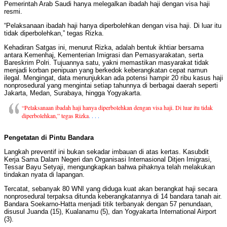
Pemerintah Arab Saudi hanya melegalkan ibadah haji dengan visa haji
resmi.
“Pelaksanaan ibadah haji hanya diperbolehkan dengan visa haji. Di luar itu
tidak diperbolehkan,” tegas Rizka.
Kehadiran Satgas ini, menurut Rizka, adalah bentuk ikhtiar bersama
antara Kemenhaj, Kementerian Imigrasi dan Pemasyarakatan, serta
Bareskrim Polri. Tujuannya satu, yakni memastikan masyarakat tidak
menjadi korban penipuan yang berkedok keberangkatan cepat namun
ilegal. Mengingat, data menunjukkan ada potensi hampir 20 ribu kasus haji
nonprosedural yang mengintai setiap tahunnya di berbagai daerah seperti
Jakarta, Medan, Surabaya, hingga Yogyakarta.
“Pelaksanaan ibadah haji hanya diperbolehkan dengan visa haji. Di luar itu tidak
diperbolehkan,” tegas Rizka
. . . .
Pengetatan di Pintu Bandara
Langkah preventif ini bukan sekadar imbauan di atas kertas. Kasubdit
Kerja Sama Dalam Negeri dan Organisasi Internasional Ditjen Imigrasi,
Tessar Bayu Setyaji, mengungkapkan bahwa pihaknya telah melakukan
tindakan nyata di lapangan.
Tercatat, sebanyak 80 WNI yang diduga kuat akan berangkat haji secara
nonprosedural terpaksa ditunda keberangkatannya di 14 bandara tanah air.
Bandara Soekarno-Hatta menjadi titik terbanyak dengan 57 penundaan,
disusul Juanda (15), Kualanamu (5), dan Yogyakarta International Airport
(3).